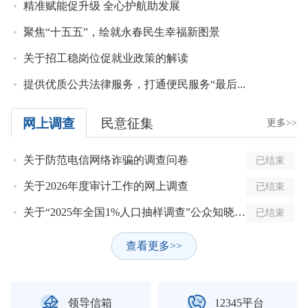
精准赋能促升级 全心护航助发展
聚焦“十五五”，绘就永春民生幸福新图景
城东片区产城融合典范区问题解答
关于招工稳岗位促就业政策的解读
提供优质公共法律服务，打通便民服务“最后...
网上调查
民意征集
更多>>
关于防范电信网络诈骗的调查问卷
已结束
关于2026年度审计工作的网上调查
已结束
关于“2025年全国1%人口抽样调查”公众知晓度问卷调查
已结束
查看更多>>


领导信箱
12345平台