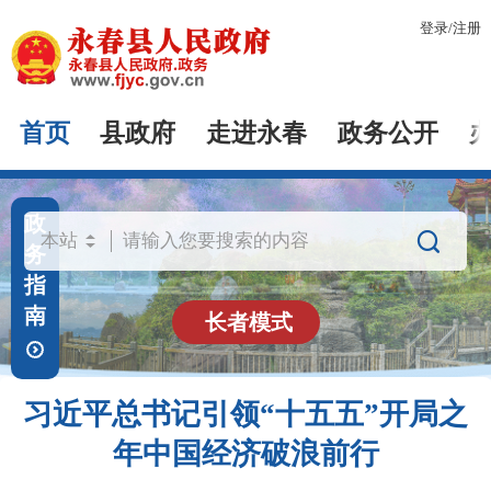
登录
/
注册
首页
县政府
走进永春
政务公开
政

务
指
南
长者模式
习近平总书记引领“十五五”开局之
年中国经济破浪前行