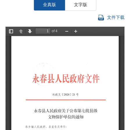
全真版
文字版
文件下载
各
为
根
究
单
各
做
附