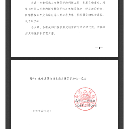
（
附
编
号
1