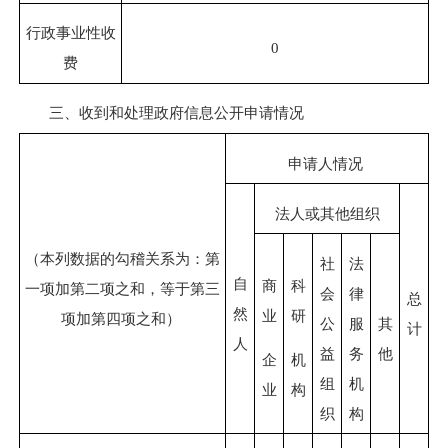
行政事业性收
0
费
三、收到和处理政府信息公开申请情况
申请人情况
法人或其他组织
（本列数据的勾稽关系为：第
社
法
自
商
科
一项加第二项之和，等于第三
会
律
总
然
业
研
项加第四项之和）
公
服
其
计
人
益
务
他
企
机
组
机
业
构
织
构