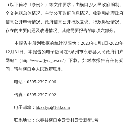
（以下简称《条例
》
）等文件要求，由横口乡人民政府编制。
全文包括总体情况、主动公开政府信息情况、收到和处理政府
信息公开申请情况、政府信息公开行政复议、行政诉讼情况、
存在的主要问题及改进情况、其他需要报告的事项六部分。
本报告中所列数据的统计期限
为：
20
2
3
年
1
月
1
日
-
20
2
3
年
12
月
31
日。本报告的电子版可在
“
泉州市永春县人民政府门户
网站
”
（
http://www.fjyc.gov.cn/
）下载。如对本报告有任何疑
问，请与横口乡
人民政府
联系。
电话：
0595-23971006
传真：
0595-23971002
电子邮箱：
hkxzfys
@
163.com
联系地址：永春县横口乡云贵村云贵新街
1
号