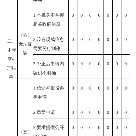
1.
本机关不掌握
0
0
0
0
0
0
0
相关政府信息
（四）
2.
没有现成信息
0
0
0
0
0
0
0
三、
无法提
需要另行制作
本年
供
度办
3.
补正后申请内
0
0
0
0
0
0
0
理结
容仍不明确
果
1.
信访举报投诉
0
0
0
0
0
0
0
类申请
2.
重复申请
0
0
0
0
0
0
0
3.
要求提供公开
0
0
0
0
0
0
0
（五）