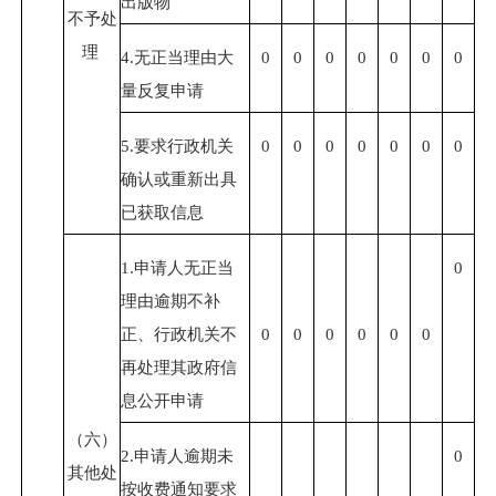
出版物
不予处
理
4.
无正当理由大
0
0
0
0
0
0
0
量反复申请
5.
要求行政机关
0
0
0
0
0
0
0
确认或重新出具
已获取信息
1.
申请人无正当
0
理由逾期不补
正、行政机关不
0
0
0
0
0
0
再处理其政府信
息公开申请
（六）
2.
申请人逾期未
0
其他处
按收费通知要求