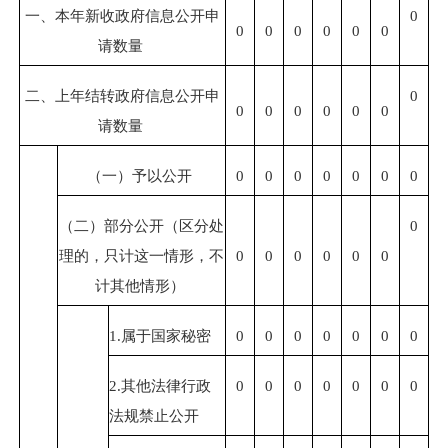
一、本年新收政府信息公开申
0
0
0
0
0
0
0
请数量
二、上年结转政府信息公开申
0
0
0
0
0
0
0
请数量
（一）予以公开
0
0
0
0
0
0
0
（二）部分公开（区分处
0
理的，只计这一情形，不
0
0
0
0
0
0
计其他情形）
1.
属于
国家秘密
0
0
0
0
0
0
0
2.
其他法律行政
0
0
0
0
0
0
0
法规禁止公开