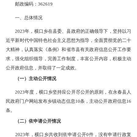
邮政编码：
362619
一、总体情况
202
3
年，
横口乡在县委、县政府的正确领导下，坚持以习
近平新时代中国特色社会主义思想为指导，全面贯彻党的二十
大精神，
认真落实《条例》和省市县有关政府信息公开工作要
求，强化组织领导，完善工作制度，丰富公开内容，积极主动
公开政府信息，并取得了一定成效。
（一）主动公开情况
202
3
年度，
横口乡
坚持应公开尽公开的原则，在
永春县
人
民政府门户网站发布乡镇动态信息
10
条
，
主动公开政府信息
16
条。
（二）依申请公开情况
202
3
年，
横口乡
共收到依申请公开
0
件，没有申请行政复