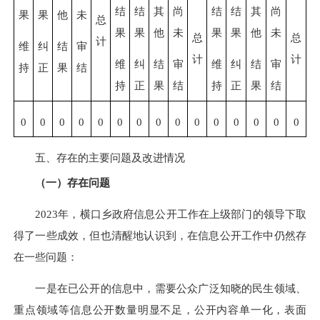
结
结
其
尚
结
结
其
尚
果
果
他
未
总
果
果
他
未
果
果
他
未
总
总
计
维
纠
结
审
计
计
维
纠
结
审
维
纠
结
审
持
正
果
结
持
正
果
结
持
正
果
结
0
0
0
0
0
0
0
0
0
0
0
0
0
0
0
五、存在的主要问题及改进情况
（一）存在问题
202
3
年，
横口乡
政府信息公开工作在上级部门的领导下取
得了一些成效，但也清醒地认识到，在信息公开工作中仍然存
在一些问题
：
一是
在
已
公开
的
信息
中，
需要公众广泛知晓的民生领域、
重点领域等信息公开
数量明显
不足，公开内容单一化，表面