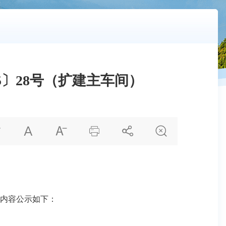
5〕28号（扩建主车间）






内容公示如下：