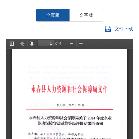
全真版
文字版
文件下载
各
为
信
法
人
法
《
障
作
和