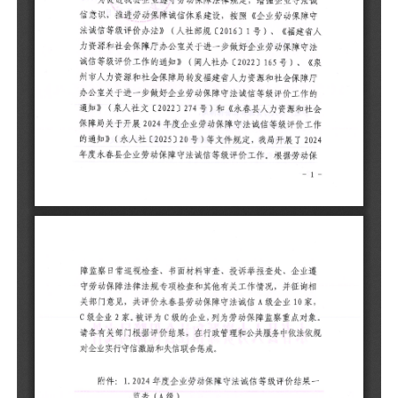
价
展
据
处
况
级
监
共
附
览
2
（