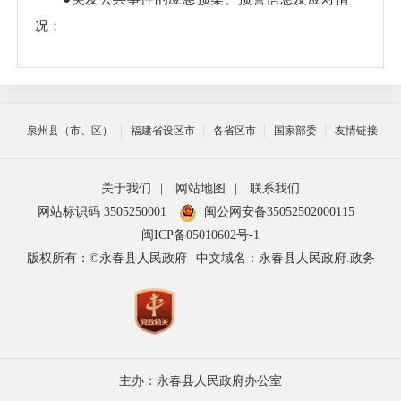
况；
●市场监督检查情况；
●工作动态；
泉州县（市、区）
福建省设区市
各省区市
国家部委
友情链接
●其他依照法律、法规和国家有关规定应主动公
开的信息。
关于我们
|
网站地图
|
联系我们
具体信息目录在
“泉州市永春县人民政府”门户网
网站标识码 3505250001
闽公网安备35052502000115
闽ICP备05010602号-1
站上公布。
版权所有：©永春县人民政府
中文域名：永春县人民政府.政务
（二）编排体系
索引
组配分
来
文
成文日
发布日
浏览次
名称
主办：永春县人民政府办公室
号
类
源
号
期
期
数