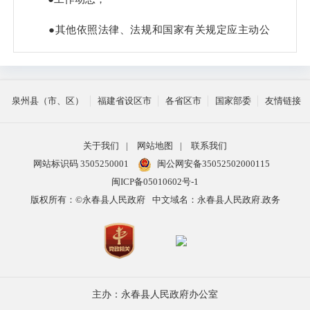
●其他依照法律、法规和国家有关规定应主动公
开的信息。
具体信息目录在“泉州市永春县人民政府”门户网
泉州县（市、区）
福建省设区市
各省区市
国家部委
友情链接
站上公布。
（二）编排体系
关于我们
|
网站地图
|
联系我们
政府信息公开目录使用电子文档方式编排、记录
网站标识码 3505250001
闽公网安备35052502000115
闽ICP备05010602号-1
和存储各类信息，主要含以下要素：
版权所有：©永春县人民政府
中文域名：永春县人民政府.政务
索引
名 称
发布机构
生成日期
备注/文号
号
1.索引：索引号是为方便信息索取所编排的信息
编码，每条信息有唯一的信息索引号。
主办：永春县人民政府办公室