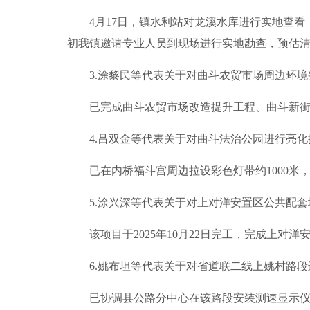
4月17日，镇水利站对龙溪水库进行实地查看，
初我镇邀请专业人员到现场进行实地勘查，预估
3.涂黎民等代表关于对曲斗农贸市场周边环境
已完成曲斗农贸市场改造提升工程、曲斗新街人
4.吕双金等代表关于对曲斗法治公园进行亮化
已在内桥福斗宫周边拉设彩色灯带约1000米
5.涂兴深等代表关于对上对洋安置区公共配套
该项目于2025年10月22日完工，完成上对洋
6.姚布坦等代表关于对省道联二线上姚村路段
已协调县公路分中心在该路段安装测速显示仪，增