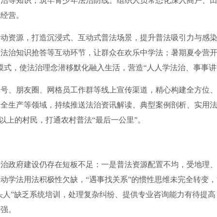
凌防治等知识，筑牢青少年法治防线。组织人员常态化深入商户、田
规经营。
资源，打造沉浸式、互动式普法场景，提升普法吸引力与感染力
法治知识抢答等互动环节，让群众在欢乐中学法；暑期夏令营开展
”模式，使法治理念潜移默化融入生活，营造“人人学法治、事事讲
、朋友圈、网格员工作群等线上宣传渠道，精心构建全方位、
全生产等领域，持续推送法治资讯解读、典型案例剖析、实用法律
以上的村民，打通农村普法“最后一公里”。
政府建设仍存在短板不足：一是普法资源配置不均，受地理、
动学法用法积极性欠缺，“遇事找关系”的惯性思维未完全转变
带头人”缺乏系统培训，处理复杂纠纷、提供专业咨询能力有待提
增强。