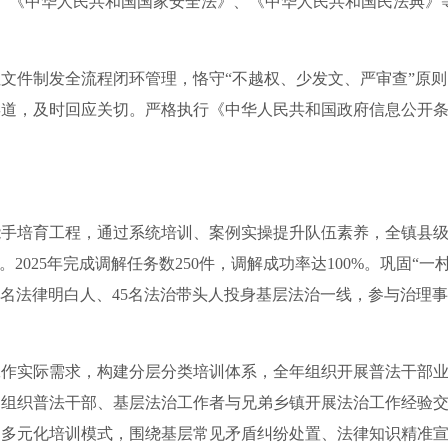
、《中华人民共和国国家安全法》、《中华人民共和国民法典》等
件制发全流程闭环管理，恪守“不越权、少发文、严审查”原则
道，及时回应关切。严格执行《中华人民共和国政府信息公开条例
。
育工程，通过系统培训、案例实操提升队伍素养，全镇县级调解
2025年完成调解任务数250件，调解成功率达100%。巩固“
1名法律明白人、45名法治带头人投身基层法治一线，参与治理事
际需求，构建分层分类培训体系，全年组织开展普法干部业务培
法，组织普法干部、基层法治工作者与兄弟乡镇开展法治工作经验
”的多元化培训模式，围绕基层常见矛盾纠纷处置、法律知识精准