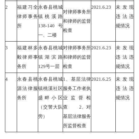
2
福建习全
永春县桃城
2021.6.23
未发现
对律师事务所
律师事务
镇桃溪路
违法违
和律师的监督
所
138-140
号
规情况
检查
一、二楼
3
福建林多
永春县桃城
对律师事务所
2021.6.23
未发现
毅律师事
镇湖滨路
和律师的监督
违法违
务所
129
号一层
检查
规情况
4
永春县桃
永春县桃城
1
、基层法律
2021.6.25
未发现
源法律服
镇桃溪社区
服务工作者执
违法违
务所
盛畔小区
业监督检
规情况
（交警大队
查
2
、对
旁）
基层法律服务
所监督检查