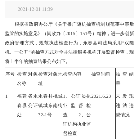
2021-12-01 11:39
根据省政府办公厅《关于推广随机抽查机制规范事中事后
监管的实施意见》（闽政办〔
2015
〕
151
号）精神，进一步创新
政府管理方式，规范执法检查行为，永春县司法局采用“双随
机、一公开”的抽查方式对全县法律服务机构开展监督检查，现
将上半年的抽查结果公布如下。
序号
检查对象
检查对象地
检查内容
抽查时间
抽查结
名称
址
果
1
福建省永
永春县桃城
1
、公证员执
2021.6.23
未发现
春县公证
镇城东南街
业监督检
违法违
处
32-1
号
查
2
、公
规情况
证机构执业监
督检查