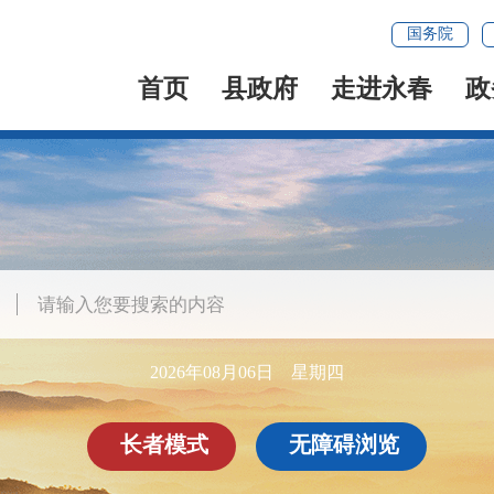
国务院
首页
县政府
走进永春
政
2026年08月06日 星期四
长者模式
无障碍浏览