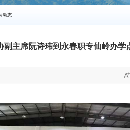
育动态
协副主席阮诗玮到永春职专仙岭办学