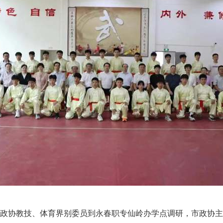
省政协教技、体育界别委员
到
永春职专仙岭办学点调研，市政协主