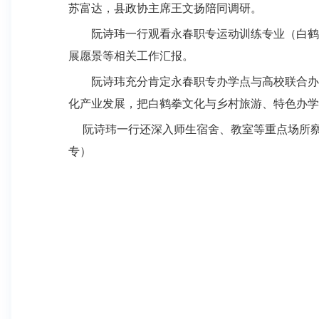
苏富达，县政协主席王文扬陪同调研。
阮诗玮一行观看
永春职专
运动训练专业（白鹤
展愿景等相关工作汇报。
阮诗玮充分肯定
永春职专
办学点与高校联合办
化产业发展，把白鹤拳文化与乡村旅游、特色办学
阮诗玮一行还深入师生宿舍、教室等重点场所
专）