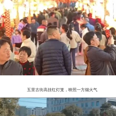
五里古街高挂红灯笼，映照一方烟火气