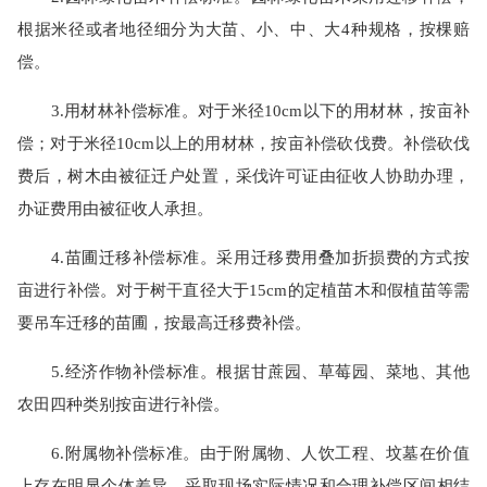
根据米径或者地径细分为大苗、小、中、大4种规格，按棵赔
偿。
3.用材林补偿标准。对于米径10cm以下的用材林，按亩补
偿；对于米径10cm以上的用材林，按亩补偿砍伐费。补偿砍伐
费后，树木由被征迁户处置，采伐许可证由征收人协助办理，
办证费用由被征收人承担。
4.苗圃迁移补偿标准。采用迁移费用叠加折损费的方式按
亩进行补偿。对于树干直径大于15cm的定植苗木和假植苗等需
要吊车迁移的苗圃，按最高迁移费补偿。
5.经济作物补偿标准。根据甘蔗园、草莓园、菜地、其他
农田四种类别按亩进行补偿。
6.附属物补偿标准。由于附属物、人饮工程、坟墓在价值
上存在明显个体差异，采取现场实际情况和合理补偿区间相结