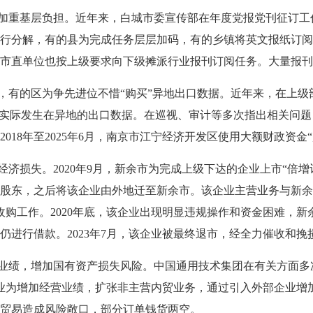
加重基层负担。近年来，白城市委宣传部在年度党报党刊征订工
行分解，有的县为完成任务层层加码，有的乡镇将英文报纸订阅任务摊
等市直单位也按上级要求向下级摊派行业报刊订阅任务。大量报
有的区为争先进位不惜“购买”异地出口数据。近年来，在上级
”实际发生在异地的出口数据。在巡视、审计等多次指出相关问
18年至2025年6月，南京市江宁经济开发区使用大额财政资金
济损失。2020年9月，新余市为完成上级下达的企业上市“倍增
股东，之后将该企业由外地迁至新余市。该企业主营业务与新余
购工作。2020年底，该企业出现明显违规操作和资金困难，新
仍进行借款。2023年7月，该企业被最终退市，经全力催收和挽
业绩，增加国有资产损失风险。中国通用技术集团在有关方面多
家企业为增加经营业绩，扩张非主营内贸业务，通过引入外部企业
贸易造成风险敞口，部分订单钱货两空。