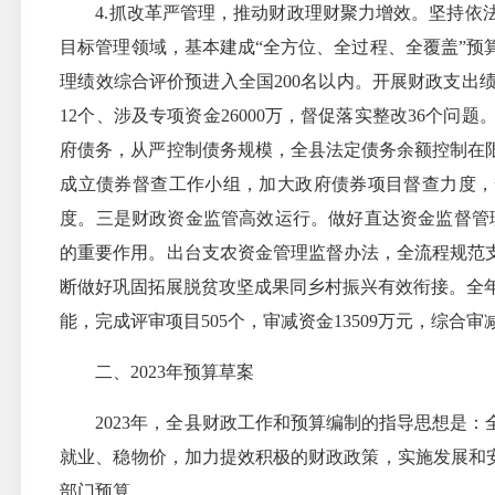
4.抓改革严管理，推动财政理财聚力增效。坚持依法
目标管理领域，基本建成“全方位、全过程、全覆盖”预
理绩效综合评价预进入全国200名以内。开展财政支
12个、涉及专项资金26000万，督促落实整改36个
府债务，从严控制债务规模，全县法定债务余额控制在
成立债券督查工作小组，加大政府债券项目督查力度，督
度。三是财政资金监管高效运行。做好直达资金监督管理
的重要作用。出台支农资金管理监督办法，全流程规范
断做好巩固拓展脱贫攻坚成果同乡村振兴有效衔接。全年
能，完成评审项目505个，审减资金13509万元，综合审
二、2023年预算草案
2023年，全县财政工作和预算编制的指导思想是：
就业、稳物价，加力提效积极的财政政策，实施发展和安
部门预算。