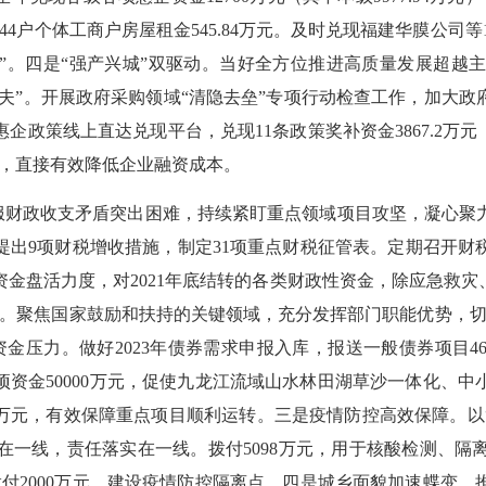
4户个体工商户房屋租金545.84万元。及时兑现福建华膜公司等1
元”。四是“强产兴城”双驱动。当好全方位推进高质量发展超越
功夫”。开展政府采购领域“清隐去垒”专项行动检查工作，加大
政策线上直达兑现平台，兑现11条政策奖补资金3867.2万
4万元，直接有效降低企业融资成本。
财政收支矛盾突出困难，持续紧盯重点领域项目攻坚，凝心聚
提出9项财税增收措施，制定31项重点财税征管表。定期召开财
量资金盘活力度，对2021年底结转的各类财政性资金，除应急
能。聚焦国家鼓励和扶持的关键领域，充分发挥部门职能优势，切
金压力。做好2023年债券需求申报入库，报送一般债券项目46个
资金50000万元，促使九龙江流域山水林田湖草沙一体化、
00万元，有效保障重点项目顺利运转。三是疫情防控高效保障。以
在一线，责任落实在一线。拨付5098万元，用于核酸检测、隔
付2000万元，建设疫情防控隔离点。四是城乡面貌加速蝶变。