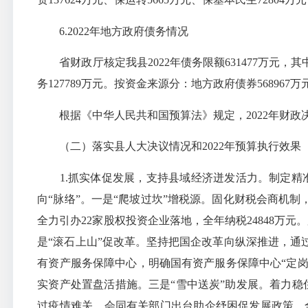
6.2022年地方政府债务情况
省财政厅核定我县2022年债务限额631477万元，其中：2
务127789万元。按资金来源分：地方政府债券568967万
根据《中华人民共和国预算法》规定，2022年财政
（二）落实县人大决议情况和2022年预算执行效果
1.抓实体促发展，支持县域经济迸发活力。制定精准
向“脉络”。一是“爬坡过坎”增税源。固化财税会商机
全力引办22家股权投资企业落地，全年纳税24848万
是“滚石上山”促改革。坚持把国企改革向纵深推进，通
有资产服务保障中心，明确国有资产服务保障中心“定岗
实资产处置盘活措施。三是“雪中送炭”助发展。着力稳
过疫情难关，会同有关部门出台助企纾困促发展政策，全年