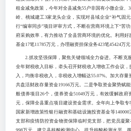
租金减免政策，今年对全县减免55户非国有小微企业、34
岭、桃城建工3家龙头企业，实现对县域企业“补气固
行“编审同步”项目评审方式，不断在营商环境上下“苦
府采购效率，有力推动了全县营商环境的优化。利用好惠企
基金17笔11785万元，办理融资担保业务423笔4542
2.抓攻坚强保障，聚焦关键领域全力奋进。不断克服
全年财税收入目标，牵头召开财税收入增收工作会议，
入，均衡非税收入，非税收入增幅达55.07%。加大存
共盘活财政存量资金19166万元。二是争取资金聚势赋
般债券项目26个，债券资金51049万元，有效缓解政府资
元，保障全县重点项目建设资金需求。全年向上争取专项
国家新增政策性银行融资和基础设施投资基金等1400
支部和疫情防控资金物资保障临时党支部，把党员凝聚
998万元，建立县核酸检测中心，提升核酸检测水平。拨