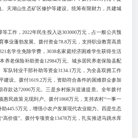
发电、天湖山生态矿区修护等建设。统筹有限财力，共建城
，2022年民生投入达303000万元，占一般公共预
教育事业蓬勃发展。拨付资金78.8万元，支持职业教育高质
321名学生免除学费，3038名家庭经济困难学生获得生活
基本养老保险补助资金12984万元、城乡居民养老保险县配
军队转业干部补助等资金3134.1万元，为全县双拥工作
平建设。拨付1619.2万元，资助符合条件的困难群众参加
存款达72000万元。三是乡村振兴提速提质。全年拨付
项惠民政策兑现到户。拨付1868万元，支持农村“一事一
补助445.5万元，增强小农户发展现代农业能力。四是生态
“高价值”。拨付专项资金13478万元，扎实推进马跳水库