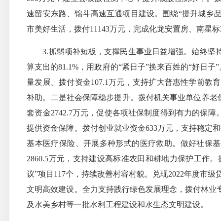
速留安东路、锦斗高速互通项目建设。围绕“提升城乡品
市美好生活，拨付11143万元，完成化龙安置房、南星
3.抓弱项补短板，支撑民生事业日益增强。始终坚持精
算支出的81.1%，用政府的“紧日子”换来百姓的“好日
量发展。拨付资金107.1万元，支持扩大普惠性学前教育
补助。二是社会保障稳步提升。拨付机关事业单位养老保险基
套资金2742.7万元，促使各项社保制度得到有力的保
提供资金保障。拨付创业就业资金633万元，支持稳定和扩
基本医疗保险、开展多种形式的
医疗救助
。做好社保基
2860.5万元，支持建设高标准农田和耕地力保护工作
议”项目117个，持续改善村容村貌。兑现2022年度市
文明高效建设。全力支持践行绿色发展理念，拨付林业专项资
及水美乡村等一批水利工程建设和水生态文明建设。