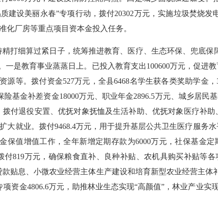
质建设美丽永春”专项行动，拨付20302万元，实施垃圾焚烧
标准化厂房等重点项目资本金投入任务。
打细算过紧日子，统筹推进教育、医疗、生态环保、兜底保障等工作
子”。一是教育事业蒸蒸日上。已投入教育支出100600万元，促进
资源等。拨付资金527万元，全县6468名学生获各类奖助学金，
金补差资金18000万元、职业年金2896.5万元、城乡居民
障。拨付退役安置、优抚对象抚恤及生活补助、优抚对象医疗补助、
大就业。拨付9468.4万元，用于提升基层公共卫生医疗服务水
金保值增值工作，全年新增定期存款为6000万元，社保基金定期
。拨付819万元，确保粮食直补、良种补贴、农机具购买补贴等各
级贷款贴息、小微农业经营
主体
生产建设和培育新型农业经营
主体
金4806.6万元，助推林业生态实现“高颜值”，林业产业实现