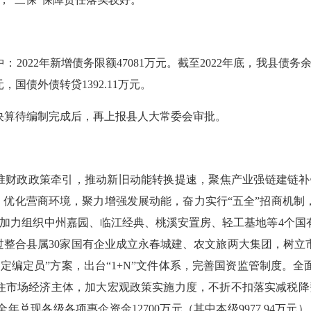
022年新增债务限额47081万元。截至2022年底，我县债务余额57
元，国债外债转贷1392.11万元。
决算待编制完成后，再上报县人大常委会审批。
财政政策牵引，推动新旧动能转换提速，聚焦产业强链建链补链，
制，优化营商环境，聚力增强发展动能，奋力实行“五全”招商机
元。加力组织中州嘉园、临江经典、桃溪安置房、轻工基地等4个国
过整合县属30家国有企业成立永春城建、农文旅两大集团，树
定编定员”方案，出台“1+N”文件体系，完善国资监管制度。
住市场经济
主体
，加大宏观政策实施力度，不折不扣落实减税降费
兑现各级各项惠企资金12700万元（其中本级9977.94万元