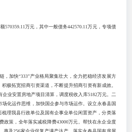
0359.11万元，其中一般债务442570.11万元，专项债
加快“333”产业格局聚集壮大，全力把稳经济发展方
制，积极拓宽招商引资渠道，不断提升招商引资有新成效。
有企业安置房地产项目清算，调度税收入库5182万元。二
立市场化运作思维，加快国企参与市场运作。设立永春县国
全面梳理我县行政单位及国有企事业单位闲置资产，分类落
政策，全年落实减税降费43000万元。帮扶在永企业度
），惠及256家企业促复产满产达产。落实永春县国有房屋