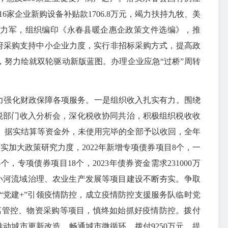
6家企业新购设备补贴款1706.8万元，竭力扶持九牧、美
主力军，组织编印《永春县暖企惠企政策文件选编》，推
政府采购支持中小企业力度，实行非招标采购方式，提高政
元，努力绘就双轮驱动新版蓝图。办理企业应急“过桥”周转
力强化财政保障各项服务。一是组织收入扎实有力。围绕
税部门收入分析会，深化税收协同共治，积极组织税收收
救灾、据实结算等资金外，未使用完毕的全部予以收回，全年
实加大政策研究力度，2022年新增专项债券项目8个，一
，专项债券项目18个，2023年债券资金需求231000万
中小河流域治理、农业生产发展等项目建设不断夯实。争取
“党建+”引领疫情防控，成立疫情防控支援服务队临时党
离管控、物资采购等项目，慎终如始抓好疫情防控。拨付
推动城市更新改造，畅通城市微循环，拨付9250万元，提