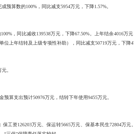
预算数的100%，同比减支5954万元，下降1.57%。
%，同比减收139538万元，下降67.50%。上年结余4016
含单位上年结转及上级专项性补助），同比减支50719万元，下降47
万元。
算支出预计50976万元，结转下年使用9455万元。
保工资126203万元、保运转5665万元、保基本民生72804万元。
万元，“三保”保障责任落实较好。