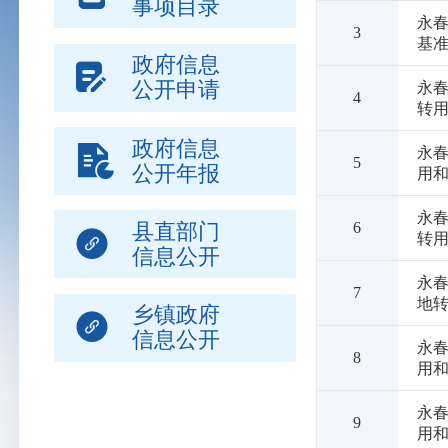
事项目录
永春
3
基
政府信息
公开申请
永春
4
转
政府信息
永春
5
公开年报
用
永春
6
县直部门
转
信息公开
永春
7
地
乡镇政府
信息公开
永春
8
用
永春
9
用