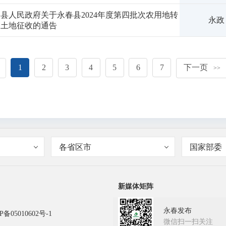
县人民政府关于永春县2024年度第四批次农用地转
永政
和土地征收的通告
1
2
3
4
5
6
7
下一页
>>
各省区市
国家部委
新媒体矩阵
永春发布
P备05010602号-1
微信扫一扫关注