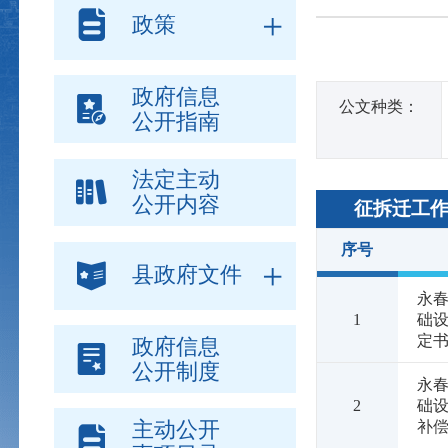
政策
政府信息
公文种类：
公开指南
法定主动
公开内容
征拆迁工
序号
县政府文件
永春
1
础
定
政府信息
公开制度
永春
2
础
主动公开
补