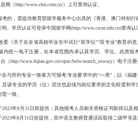
p://www.chsi.com.cn/）上可查询认证。
报考的，需提供教育部留学服务中心出具的《香港、澳门特别行
证明。学历认证可登录中国留学网
(
http://www.cscse.edu.cn
)
查询认
改委《关于在全省高校毕业生中试行
“双学位”“双专业”教育的
行省内统一电子注册，在本省范围内承认其学历、学位。此类报考
ww.fujian.gov.cn/cspuc/bsfw/search_sxwszy）
专业与所列专业一致者方可报考
;
专业要求中的“××类”，以《福
，且
该专业的学历（位）层次也必须与岗位要求的文化程度和学
间需一致。
须于2023年8月31日前提供；其他报考人员相关资格证书取得以及
023年8月31日前提供，其中语文教师普通话应取得二级甲等