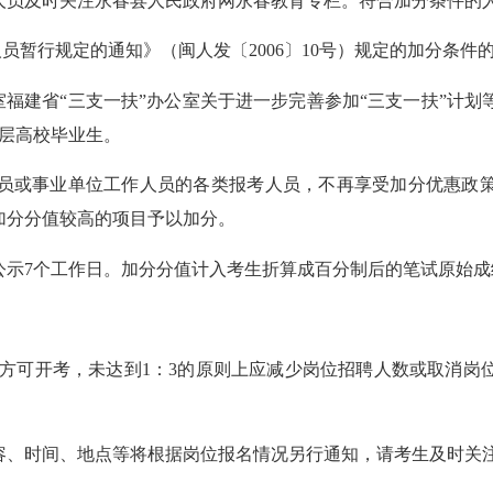
人员及时关注永春县人民政府网永春教育专栏。符合加分条件的
员暂行规定的通知》（闽人发〔2006〕10号）规定的加分条件
室福建省“三支一扶”办公室关于进一步完善参加“三支一扶”计
基层高校毕业生。
员或事业单位工作人员的各类报考人员，不再享受加分优惠政
加分分值较高的项目予以加分。
公示
7个工作日。加分分值计入考生折算成百分制后的笔试原
:3方可开考，未达到1：3的原则上应减少岗位招聘人数或取消
容、时间、地点等将根据岗位报名情况另行通知，请考生及时关