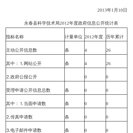
2013年1月10日
永春县科学技术局2012年度政府信息公开统计表
指标名称
计量单位
2012年度
历年累计
主动公开信息数
条
4
26
其中：⒈网站公开
条
4
26
⒉政府公报公开
0
0
受理申请公开信息总数
条
0
0
其中：⒈当面申请数
条
0
0
⒉传真申请数
条
0
0
⒊电子邮件申请数
条
0
0