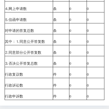
⒋网上申请数
条
0
0
⒌信函申请数
条
0
0
对申请的答复总数
条
0
0
其中：⒈同意公开答复数
条
0
0
⒉同意部分公开答复数
条
0
0
⒊否决公开答复总数
条
0
0
行政复议数
件
0
0
行政诉讼数
件
0
0
行政申诉数
件
0
0