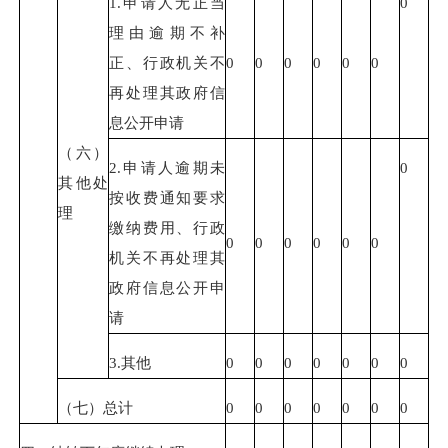
1.申请人无正当
0
理由逾期不补
正、行政机关不
0
0
0
0
0
0
再处理其政府信
息公开申请
（六）
2.申请人逾期未
0
其他处
按收费通知要求
理
缴纳费用、行政
0
0
0
0
0
0
机关不再处理其
政府信息公开申
请
3.其他
0
0
0
0
0
0
0
（七）总计
0
0
0
0
0
0
0