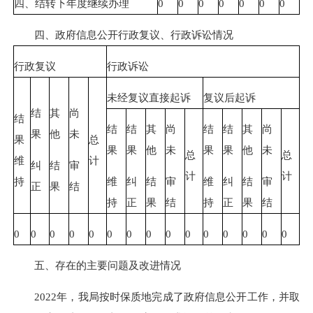
四、结转下年度继续办理
0
0
0
0
0
0
0
四、政府信息公开行政复议、行政诉讼情况
行政复议
行政诉讼
未经复议直接起诉
复议后起诉
结
其
尚
结
结
结
其
尚
结
结
其
尚
果
他
未
果
总
果
果
他
未
果
果
他
未
总
总
维
计
纠
结
审
计
计
维
纠
结
审
维
纠
结
审
持
正
果
结
持
正
果
结
持
正
果
结
0
0
0
0
0
0
0
0
0
0
0
0
0
0
0
五、存在的主要问题及改进情况
2022年，我局按时保质地完成了政府信息公开工作，并取