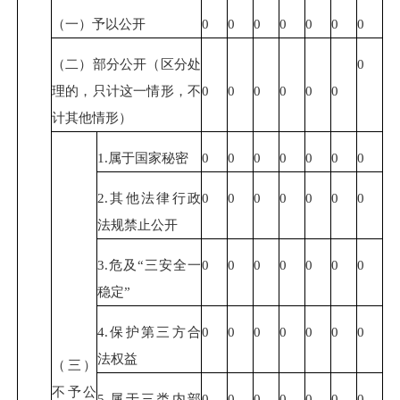
（一）予以公开
0
0
0
0
0
0
0
（二）部分公开（区分处
0
理的，只计这一情形，不
0
0
0
0
0
0
计其他情形）
1.属于国家秘密
0
0
0
0
0
0
0
2.其他法律行政
0
0
0
0
0
0
0
法规禁止公开
3.危及“三安全一
0
0
0
0
0
0
0
稳定”
4.保护第三方合
0
0
0
0
0
0
0
法权益
（三）
不予公
5.属于三类内部
0
0
0
0
0
0
0