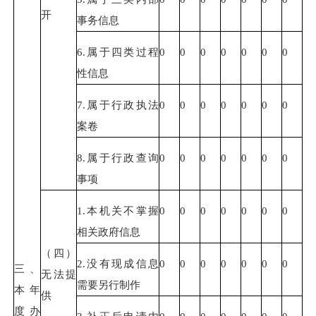
开
事务信息
6.属于四类过程
0
0
0
0
0
0
0
性信息
7.属于行政执法
0
0
0
0
0
0
0
案卷
8.属于行政查询
0
0
0
0
0
0
0
事项
1.本机关不掌握
0
0
0
0
0
0
0
相关政府信息
（四）
2.没有现成信息
0
0
0
0
0
0
0
三、
无法提
需要另行制作
本年
供
度办