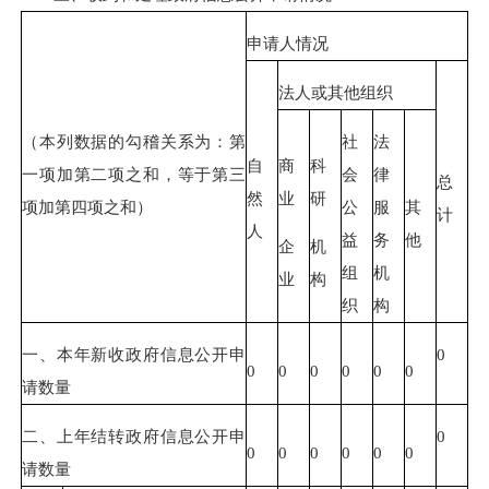
申请人情况
法人或其他组织
（本列数据的勾稽关系为：第
社
法
自
商
科
一项加第二项之和，等于第三
会
律
总
然
业
研
项加第四项之和）
公
服
其
计
人
益
务
他
企
机
组
机
业
构
织
构
一、本年新收政府信息公开申
0
0
0
0
0
0
0
请数量
二、上年结转政府信息公开申
0
0
0
0
0
0
0
请数量