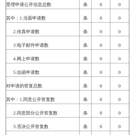
受理申请公开信息总数
条
0
0
其中：
1.
当面申请数
条
0
0
2.
传真申请数
条
0
0
3.
电子邮件申请数
条
0
0
4.
网上申请数
条
0
0
5.
信函申请数
条
0
0
对申请的答复总数
条
0
0
其中：
1.
同意公开答复数
条
0
0
2.
同意部分公开答复数
条
0
0
3.
否决公开答复数
条
0
0