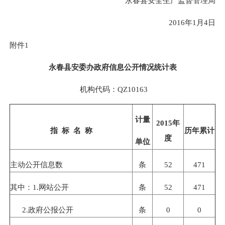
永春县安全生产监督管理局
2016
年
1
月
4
日
附件
1
永春县安委办政府信息公开情况统计表
机构代码：
QZ10163
计量
2015
年
指
标
名
称
历年累计
度
单位
主动公开信息数
条
52
471
其中：
1.
网站公开
条
52
471
2.
政府公报公开
条
0
0