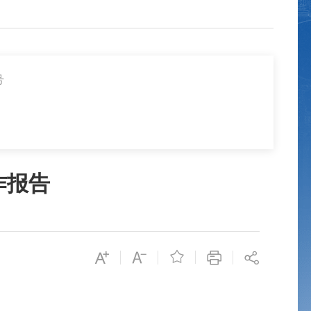
号
作报告
