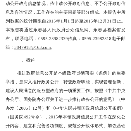
动公开政府信息情况，依申请公开政府信息、不予公开政府信
息及咨询情况，工作存在的主要问题等部分组成。本报告中所
列数据的统计期限自
2015
年
1
月
1
日起至
2015
年
12
月
31
日止。
本报告将通过永春县人民政府公众信息网、永春县档案馆发
布，联系电话：
0595-23982339
传真：
0595-23982318
电子邮
箱：
3847918@163.com
。
一、概述
推进政府信息公开是本级政府贯彻落实《条例》的重要
举措，是深入推行政务公开，转变政府职能，实现管理创新，
建设人民满意的服务型政府的一项重要工作。按照《中共中央
办公厅、国务院办公厅关于进一步推行政务公开的意见》（中
办发
〔2005〕12
号）和《中华人民共和国政府信息公开条例》
（国务院
492
号令），
2015
年本镇政府信息公开工作在深化公
开内容、建立和完善各项制度、规范公开载体形式、加强基础