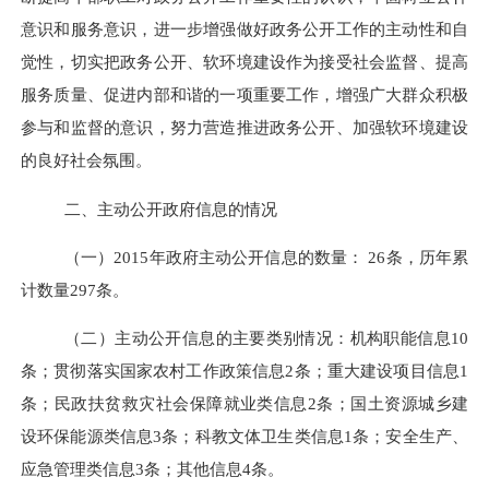
意识和服务意识，进一步增强做好政务公开工作的主动性和自
觉性，切实把政务公开、软环境建设作为接受社会监督、提高
服务质量、促进内部和谐的一项重要工作，增强广大群众积极
参与和监督的意识，努力营造推进政务公开、加强软环境建设
的良好社会氛围。
二、主动公开政府信息的情况
（一）
2015
年政府主动公开信息的数量：
26
条，历年累
计数量
297
条。
（二）主动公开信息的主要类别情况：机构职能信息
10
条；贯彻落实国家农村工作政策信息
2
条；重大建设项目信息
1
条；民政扶贫救灾社会保障就业类信息
2
条；国土资源城乡建
设环保能源类信息
3
条；科教文体卫生类信息
1
条；安全生产、
应急管理类信息
3
条；其他信息
4
条。