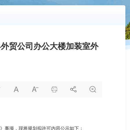
春县外贸公司办公大楼加装室外






》事项，现将规划拟许可内容公示如下：