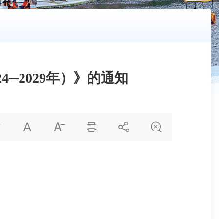
─2029年）》的通知





