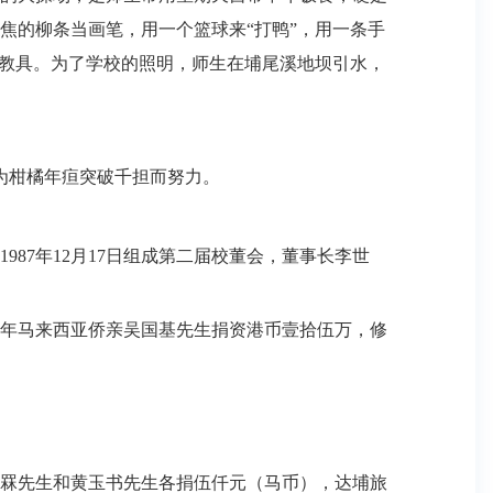
焦的柳条当画笔，用一个篮球来“打鸭”，用一条手
的教具。为了学校的照明，师生在埔尾溪地坝引水，
为柑橘年疸突破千担而努力。
1987
年
12
月
17
日组成第二届校董会，董事长李世
年马来西亚侨亲吴国基先生捐资港币壹拾伍万，修
罧先生和黄玉书先生各捐伍仟元（马币），达埔旅