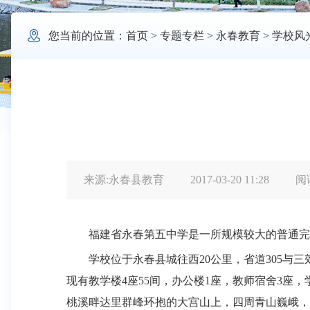

您当前的位置：
首页
>
专题专栏
>
永春教育
>
学校风
来源:永春县教育
2017-03-20 11:28
阅
福建省永春第五中学是一所规模较大的普通完
学校位于永春县城往西
20
公里，省道
305
与三
现有教学楼
4
座
55
间，办公楼
1
座，教师宿舍
3
座，
桃溪畔达里群峰环抱的大宫山上，四周青山巍峨，