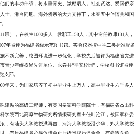
他们的丰功伟绩；将永垂青史、激励后人。社会贤达、爱国侨亲
人士、港台同胞、海外侨亲的大力支持下，永春五中伴随共和国
”。
11
班），在校生
1600
多人，教职工
158
人，其中专任
教师
131
人，
007
年被评为福建省级示范图书馆。实验仪器按中学二类标准配
施不断完善，校园环境进一步优化，学校先后被评为福建省先进
市青少年维权岗先进单位、永春县“平安校园”，学校图书馆被
”党支部。
60
年来，为国家培养了初中毕业生上万人，高中毕业生六千多人
殊津贴的高级工程师，有英国皇家科学院院士，有福建省杰出科
科学院西北高原生物研究所情报研究室主任叶沧江，被国家科委
汝，有汕头大学教授洪再吉，河海大学教授潘少华，郑大学教授
世，有原福建省贸易促进会正厅级巡视员潘金全，有崭露头角，