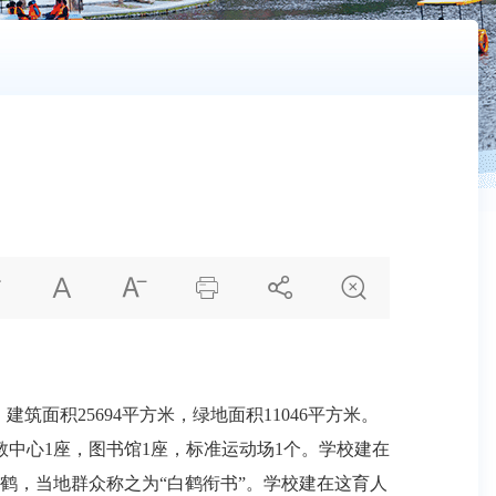






，建筑面积
25694
平方米，绿地面积
11046
平方米。
教中心
1
座，图书馆
1
座，标准运动场
1
个。学校建在
鹤，当地群众称之为“白鹤衔书”。学校建在这育人