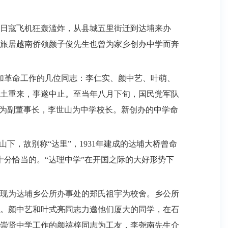
日寇飞机狂轰滥炸，从县城五里街迁到达埔来办
旅居越南侨领颜子俊先生也曾为家乡创办中学而奔
加革命工作的几位同志：李仁实、颜中艺、叶萌、
土重来，事遂中止。至当年八月下旬，国民党军队
和为副董事长，李世山为中学校长。新创办的中学命
山下，故别称“达里”，
1931
年建成的达埔大桥曾命
是十分恰当的。“达理中学”在开国之际的大好形势下
现为达埔乡公所办事处的郑氏祖宇为校舍。乡公所
。颜中艺和叶式亮同志力邀他们厦大的同学，在石
崇贤中学工作的颜禧梓同志为工友，李尧南先生介