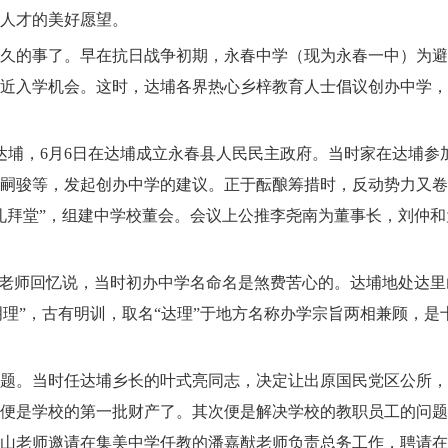
人才的美好愿望。
久的事了。早在抗日战争初期，永春中学（现为永春一中）为避
近入学机会。这时，达埔各界热心乡梓教育人士倡议创办中学，
达埔，
6
月
6
日在达埔成立永春县人民民主政府。当时家在达埔参
嗣骏等，发起创办中学的建议。正于酝酿筹措时，反动势力又卷
礼拜堂”，组建中学校董会。会议上公推李尧南为董事长，刘仲
山老师回忆说，当时初办中学名命名是煞费苦心的。达埔地处达里
书明理”，古有明训，取名“达理”于地方名称办学宗旨两相兼顾，
题。当时任达埔乡长的叶式亮同志，决定让出原国民党区公所，
便是学校的第一批财产了。其次便是解决学校的教职员工的问题
山老师邀请在集美中学任教的潘嘉猷老师负责总务工作，聘请在