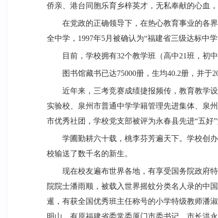
侨亲、港台同胞乐育乡梓英才，无私奉献的心血，
在党政的正确领导下，在热心教育事业的各界
全中学，
1997
年
5
月被确认为“福建省三级达标中学
目前，学校拥有
32
个教学班（高中
21
班，初中
图书馆藏书已达
75000
册，生均
40.2
册，并于
2
近年来，三考竞赛成绩捷报频传，教育教学设
实验校、泉州市普通中学学籍管理先进集体、泉州
市优秀社团，学校党支部被评为永春县先进“五好
学圃勤耕六十载，桃李芬芳遍天下。学校创办
校输送了数千名的新生。
现在校友遍布世界各地，有享受国务院政府特
院院士潘雨顺，被载入世界摇蚊分类名人录的中国
暹，有获全国优秀班主任称号的小学特级教师潘淑
明山，有原福建省委常委厦门市委书记、市长洪永