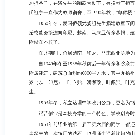
20
担谷子，在潘先生的踊跃带动下，有捐献三担五
氏祖宇一直作为教师宿舍，至
1990
年秋，“尊师楼
1950
年冬，爱国侨领尤扬祖先生捐建教室五间
始校董会接连向印尼、越南、马来亚侨亲募捐，建
附设在本校了。
在此期间，侨居越南、印尼、马来西亚等地为
自
1949
年冬至
1958
年秋前后十年侨亲和乡亲共
附属建筑，建筑总面积约
6000
平方米，其中尤扬祖
梁（以上印尼），叶立贻、潘孝致、叶佩强、叶克
生。
1953
年冬，私立达理中学收归公办，更名为“福
艰苦创业是本校办学的一个特色。学校创办时
1953
年前毕业的第一届至第六届的同学，都还
建起来的。建筑用的沙石，也是师生沿着坎坷的山