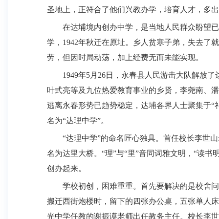
圣地上，正符合了他们兴教办学，培育人才，多出
在达埔境内创办中学，是当地人民群众盼望已
学，
1942
年秋迁在原址。乡人贫寒子弟，失去了就
劳，但因时局动荡，加上经费无而未能实现。
1949
年
5
月
26
日
，永春县人民游击大队解放了
叶式亮等及九位热爱教育事业的乡贤，李尧南、潘
逃离永春形势已趋势稳定，达埔各界人士聚集于“
名为“达理中学”。
“达理中学”的命名匠心独具。首任校长李世
名为达里大桥。“理”与“里”音同词雅文明，“读
创办起来。
学校初创，困难重重。首先要解决的是校舍问
搬迁西街炮楼时，留下的四张办公桌，五张单人床
光中学任教的谢振谟老师出任教务主任。校长李世