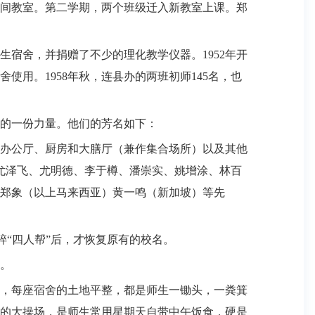
间教室。第二学期，两个班级迁入新教室上课。郑
生宿舍，并捐赠了不少的理化教学仪器。
1952
年开
舍使用。
1958
年秋，连县办的两班初师
145
名，也
的一份力量。他们的芳名如下：
办公厅、厨房和大膳厅（兼作集合场所）以及其他
尤泽飞、尤明德、李于樽、潘崇实、姚增涂、林百
郑象（以上马来西亚）黄一鸣（新加坡）等先
碎“四人帮”后，才恢复原有的校名。
。
，每座宿舍的土地平整，都是师生一锄头，一粪箕
的大操场，是师生常用星期天自带中午饭食，硬是