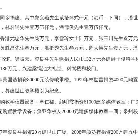
。
同乡捐建。其中郑义燕先生贰拾肆式仟元（港币，下同），潘世
，林名辅先生壹万伍仟元，潘儒俊先生壹万伍仟元。
香港尤忠华先生柒万元，李雪玲女士陆万元，张玉川先生叁万元
黄胜昌先生叁万元，潘挺秀先生叁万元，周大焕先生壹万元，潘
书馆。梁披云、梁良斗先生慨捐人民币
132
万元兴建颜子俊科学
186
万元，兴建梁绳池大礼堂、科嵩楼和校门。
年吴国基捐资
80000
元装修峻承楼。
1999
年林世昌捐资
4000
元购置
，募建世山教学楼以为纪念。
购教学仪器设备；卓仁福、颜明霞捐资
61000
建多媒体教室；广
元购置教学设备；詹亚华校友
20000
元建多媒体教室一间；泉州校
7
年梁良斗捐资
20
万建世山广场。
2008
年颜彣桦捐资
200
万建五中