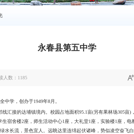
光
永春县第五中学
读人数：
1185
全中学，创办于
1949
年
8
月。
郊线汇接的达埔镇境内。校园占地面积
95.1
亩
(
另有果林场
305
亩
)
学生宿舍楼
2
座，师生活动中心
1
座，大礼堂
1
座，实验楼
1
座，电
绿水长流，景色宜人。远眺达里连绵起伏诸峰，势似凌空奋飞白