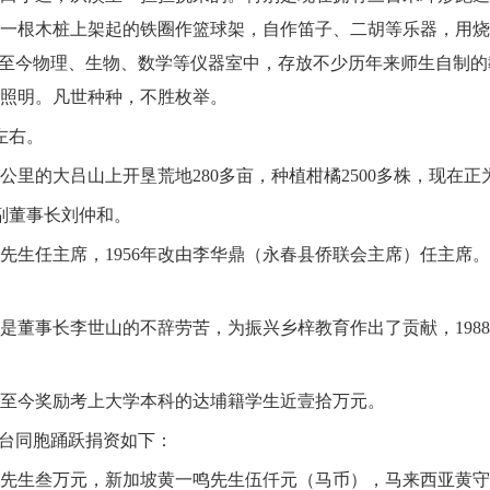
一根木桩上架起的铁圈作篮球架，自作笛子、二胡等乐器，用烧
。至今物理、生物、数学等仪器室中，存放不少历年来师生自制
照明。凡世种种，不胜枚举。
左右。
公里的大吕山上开垦荒地
280
多亩，种植柑橘
2500
多株，现在正
副董事长刘仲和。
先生任主席，
1956
年改由李华鼎（永春县侨联会主席）任主席。
是董事长李世山的不辞劳苦，为振兴乡梓教育作出了贡献，
1988
至今奖励考上大学本科的达埔籍学生近壹拾万元。
港台同胞踊跃捐资如下：
先生叁万元，新加坡黄一鸣先生伍仟元（马币），马来西亚黄守