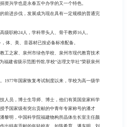
捐资兴学也是永春五中办学的又一个特色。
的前进步伐，发展成为现在具有一定规模的普通完
高级职称
24
人，学科带头人、骨干教师
16
人。
备，体、美、音器材已按必备标准配备。
教工之家、泉州市绿色学校、泉州市现代教育技术
评为福建省级示范图书馆
,
学校“达理文学社”荣获泉州
。
1977
年国家恢复考试制度以来，学校为高一级学
技人员，博士生导师、博士，他们有英国皇家科学
授予国家级有突出贡献的中青年专家称号的潘才
潘黎明，中国科学院福建物构所晶体生长室主任颜
作出特有贡献的年轻校友，如陈希育、潘东明、刘