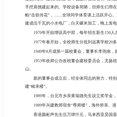
手挖肩挑建起来的。学校设备简陋，但师生们用在
帕“击鼓传花”，……全球同学体育课上活跃开心
建成伍千瓦的小水电厂，白天碾米加工，晚上发电
1970
年开始增设高中部，每年招生新生
150
人
1977
年春开始，全校师生分批到远离学校
20
多
1949
年
8
月成第一届校董会，董事长李尧南，
1953
年收师公办改校董会建校委员会，尤扬祖
山。
新的董事会成立后，经全体同志的努力，特别
建“峻承楼”。
1989
年，台北市乡亲黄瑞德先生设立奖学金，
1989
年兴建教师宿舍“尊师楼”，海外侨亲、
香港颜彬声先生伍万肆仟元，马来西亚昊国基