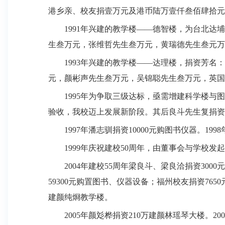
港乡亲、校友捐壹万元及港币陆万壹仟叁佰肆拾元
1991
年兴建的教学楼——德智楼，为台北达埔
生叁万元，张维哲先生叁万元，黄瑞德先生叁元万
1993
年兴建的教学楼——达理楼，捐资芳名：
元，颜彬声先生叁万元，吴锦聪先生叁万元，英国
1995
年为争取三级达标，亟需增建科学楼与图
验收，我校迈上发展新阶段。其后良斗先生复捐资
1997
年潘志驯捐资
10000
元购图书仪器。
1998
1999
年庆祝建校
50
周年，由董事会与学校发起
2004
年建校
55
周年梁良斗、梁良洽捐资
3000
元
59300
元购置图书、仪器设备；福州校友捐资
7650
建颜纯烱教学楼。
2005
年颜彣桦捐资
210
万建颜林瑶琴大楼。
200