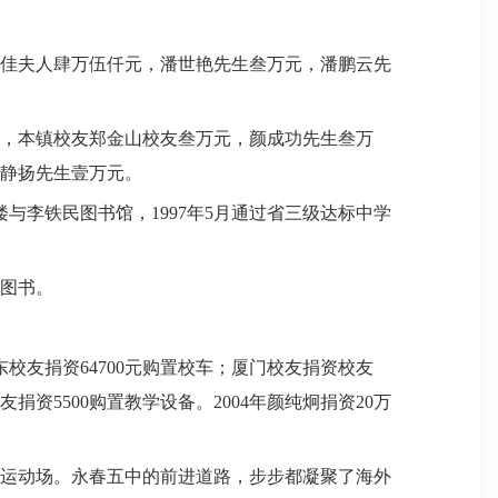
佳夫人肆万伍仟元，潘世艳先生叁万元，潘鹏云先
，本镇校友郑金山校友叁万元，颜成功先生叁万
静扬先生壹万元。
楼与李铁民图书馆，
1997
年
5
月通过省三级达标中学
图书。
东校友捐资
64700
元购置校车；厦门校友捐资校友
友捐资
5500
购置教学设备。
2004
年颜纯炯捐资
20
万
运动场。永春五中的前进道路，步步都凝聚了海外