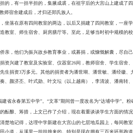
担的，有一担半担的，集腋成裘，在祖宇后的大宫山上建成了四
”教师宿舍建成后，才归还郑氏族人。
，坐落在原有四间教室的两边，以后又捐建了四间教室，一座学
造教室、师生宿舍、厨房膳厅等。至此，足够当时初中规模的校
侨亲，他们为振兴故乡教育事业，或募捐，或慷慨解囊，尽自己
捐资兴建了教室及实验室、仪器室
26
间，教师宿舍、学生宿舍、
先生捐资
3
万多元。其他的捐资者为潘世瑚、潘世敏、潘经徽、
奏、颜济丕、叶式勋、叶文坛（以上越南），李清波、潘南转、
建省永春第五中学”。“文革”期间曾一度改名为“达埔中学”。粉
的酝酿、筹措，上文已作了介绍，现在着重谈谈学生方面的情况
清楚地记得，达理中学新建在大宫山的七层地瓜园上，每间教室
田小道，从溪里一担担挑来的。特别是现在拥有三百米环形跑道