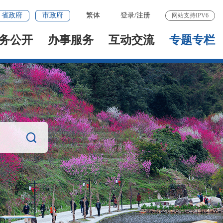
省政府
市政府
繁体
登录
/
注册
网站支持IPV6
务公开
办事服务
互动交流
专题专栏
