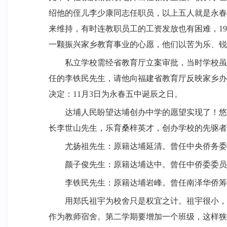
绍他的侄儿李少康同志任职员，以上五人就是永春
来维持，有时连教职员工的工资发放也有困难，
19
一颗振兴家乡教育事业的心愿，他们以苦为乐、锐
私立学校需经省教育厅立案审批，当时学校虽
任的李铁民先生，请他向福建省教育厅反映家乡办
决定：
11
月
3
日为永春五中诞辰之日。
达埔人民盼望达埔创办中学的愿望实现了！悠
长李世山先生，乐育桑梓英才，创办学校的先驱者
尤扬祖
先生：原籍达埔延清。曾任中央侨务委
颜子俊
先生：原籍达埔达中。曾任中侨委委员
李铁民
先生：原籍达埔岩峰。曾任南泽华侨筹
用郑氏祖宇为校舍只是权宜之计。祖宇很小，
作为教师宿舍。第二学期要增加一个班级，这样狭