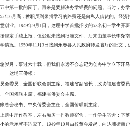
五中第一批的园丁。再来是要解决办学经费的问题。当时，办学
52
年
6
月底，教职员到泉州学习的路费还是向私人借贷的。经济
意创业。
1949
年
9
月
1
日，达理中学首批招收的
53
名初一学生开班
按规定手续上报，但迟迟未接到批准文件。后来由董事长李尧南
学情况。
1950
年
11
月
3
日接到永春县人民政府转发省厅的批文，
悠岁月，事过六十载，但我们永远不会忘记为创办中学立下汗马
——达埔三侨领：
员会委员，全国侨联会副主席、福建省副省长，政协福建省委员
、全国侨联主席，福建省侨委会主席。
账总会秘书、中央侨委会主任，全国侨联副主席。
上落中厅作教室，左右厢房一作教师宿舍，一作学生宿舍；下落
小的老屋就不适应了。
1949
年
10
月由校董会发起，向达埔街商户