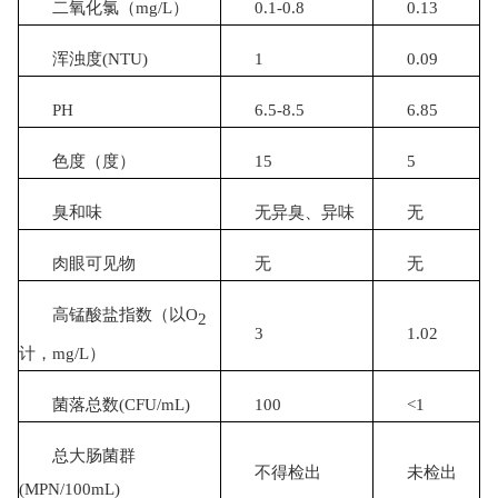
二氧化氯（
mg/L
）
0.1-0.8
0.13
浑浊度
(NTU)
1
0.09
PH
6.5-8.5
6.85
色度（度）
15
5
臭和味
无异臭、异味
无
肉眼可见物
无
无
高锰酸盐指数
（以
O
2
3
1.02
计，
mg/L
）
菌落总数
(CFU/m
L
)
100
<1
总大肠菌群
不得检出
未检出
(MPN/100m
L)