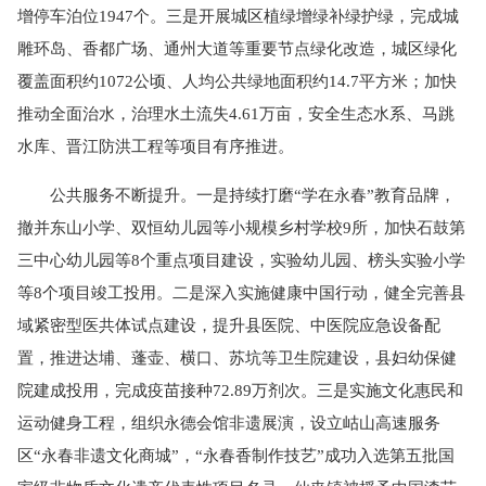
增停车泊位1947个。三是开展城区植绿增绿补绿护绿，完成城
雕环岛、香都广场、通州大道等重要节点绿化改造，城区绿化
覆盖面积约1072公顷、人均公共绿地面积约14.7平方米；加快
推动全面治水，治理水土流失4.61万亩，安全生态水系、马跳
水库、晋江防洪工程等项目有序推进。
公共服务不断提升。一是持续打磨“学在永春”教育品牌，
撤并东山小学、双恒幼儿园等小规模乡村学校9所，加快石鼓第
三中心幼儿园等8个重点项目建设，实验幼儿园、榜头实验小学
等8个项目竣工投用。二是深入实施健康中国行动，健全完善县
域紧密型医共体试点建设，提升县医院、中医院应急设备配
置，推进达埔、蓬壶、横口、苏坑等卫生院建设，县妇幼保健
院建成投用，完成疫苗接种72.89万剂次。三是实施文化惠民和
运动健身工程，组织永德会馆非遗展演，设立岵山高速服务
区“永春非遗文化商城”，“永春香制作技艺”成功入选第五批国