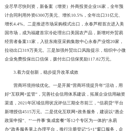
业尽早尽快到资，新备案（增资）外商投资企业16家，全年预
计合同利用外资6300万美元、增长10.5%，全年出口31亿元、
增长4.4%。二是推进市场采购模式出口，永春芦柑首次进入美
国市场，成为福建首宗冷处理出口美国农产品，新增对外贸易
经营者备案11家，入驻东南亚采购集散中心永春产业馆20家，
拉动出口319万美元。三是加强外贸出口风险提示，组织中小微
企业免费投保出口信保，拨付出口信保奖励117.82万元。
3.着力促创新，稳步提升改革成效
营商环境持续优化。一是开展“营商环境提升年”活动，用
好“互联网+监管”，完善社会信用体系建设，拓展企业信用融资
渠道，2021年区域信用状况评估三期全市前三，“信易贷”平台
新增授信4515万元。二是优化互联网+政务服务，建设以“惠企
政策申报”、“‘一件事’集成套餐”等12个专区为一体的“永易
办”政务服务掌上办理平台，推行注册登记“5+1”窗口服务，企