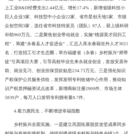
上工业R&D经费支出2.44亿元、增长17.4%，新增省级科技小
巨人企业3家、科技型中小企业22家、省市星创天地5家、市级
众创空间3家，选任省市科技特派员（团队）87人，获上级科研
补助960万元。二是聚焦创业带动就业，实施“桃源英才回归工
程”，筹建“永春县人才促进会”，汇总入库永春籍在外人才3021
名，打造招工引才生态圈，举办福建省（永春）乡村振兴“师带
徒”引凤项目大赛，引导高校毕业生来永就业创业，发放安居补
助、就业见习、创业担保贷款贴息234.73万元。三是强化知识
产权保护公共服务供给，发挥发明专利收储中心作用，推动知
识产权质押融资试点改革，新增商标注册2900件、市场主体
5839户，每万人口发明专利拥有量8.7件。
4.着力惠民生，不断增进幸福指数
乡村振兴全面实施。一是建立巩固拓展脱贫攻坚成果同乡
村振兴有效衔接机制，持续创建省级乡村振兴特色乡镇2个、试