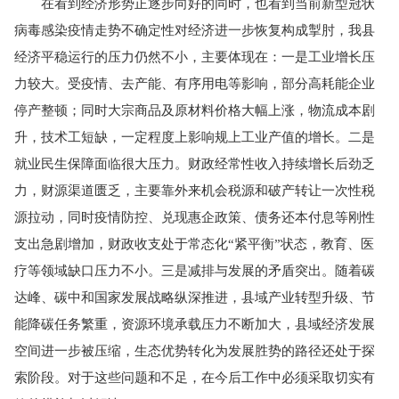
在看到经济形势正逐步向好的同时，也看到当前新型冠状
病毒感染疫情走势不确定性对经济进一步恢复构成掣肘，我县
经济平稳运行的压力仍然不小，主要体现在：一是工业增长压
力较大。受疫情、去产能、有序用电等影响，部分高耗能企业
停产整顿；同时大宗商品及原材料价格大幅上涨，物流成本剧
升，技术工短缺，一定程度上影响规上工业产值的增长。二是
就业民生保障面临很大压力。财政经常性收入持续增长后劲乏
力，财源渠道匮乏，主要靠外来机会税源和破产转让一次性税
源拉动，同时疫情防控、兑现惠企政策、债务还本付息等刚性
支出急剧增加，财政收支处于常态化“紧平衡”状态，教育、医
疗等领域缺口压力不小。三是减排与发展的矛盾突出。随着碳
达峰、碳中和国家发展战略纵深推进，县域产业转型升级、节
能降碳任务繁重，资源环境承载压力不断加大，县域经济发展
空间进一步被压缩，生态优势转化为发展胜势的路径还处于探
索阶段。对于这些问题和不足，在今后工作中必须采取切实有