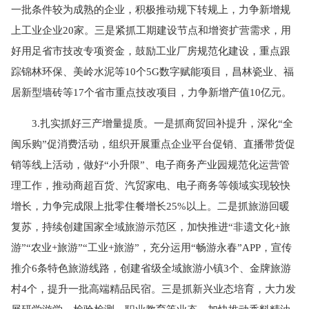
一批条件较为成熟的企业，积极推动规下转规上，力争新增规
上工业企业20家。三是紧抓工期建设节点和增资扩营需求，用
好用足省市技改专项资金，鼓励工业厂房规范化建设，重点跟
踪锦林环保、美岭水泥等10个5G数字赋能项目，昌林瓷业、福
居新型墙砖等17个省市重点技改项目，力争新增产值10亿元。
3.扎实抓好三产增量提质。一是抓商贸回补提升，深化“全
闽乐购”促消费活动，组织开展重点企业平台促销、直播带货促
销等线上活动，做好“小升限”、电子商务产业园规范化运营管
理工作，推动商超百货、汽贸家电、电子商务等领域实现较快
增长，力争完成限上批零住餐增长25%以上。二是抓旅游回暖
复苏，持续创建国家全域旅游示范区，加快推进“非遗文化+旅
游”“农业+旅游”“工业+旅游”，充分运用“畅游永春”APP，宣传
推介6条特色旅游线路，创建省级全域旅游小镇3个、金牌旅游
村4个，提升一批高端精品民宿。三是抓新兴业态培育，大力发