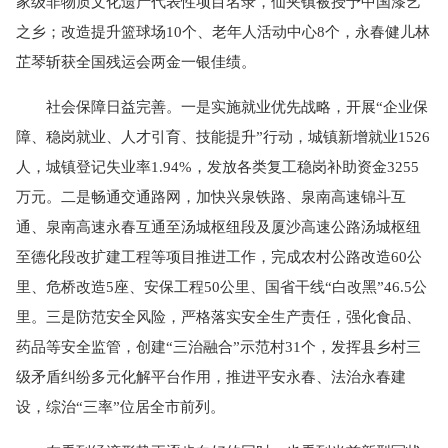
家级非物质文化遗产代表性项目名录，仙夹镇被授予中国漆艺
之乡；改造提升篮球场10个、老年人活动中心8个，永春健儿林
芷琴斩获全国残运会两金一银佳绩。
社会保障日益完善。一是实施就业优先战略，开展“企业保
障、稳岗就业、人才引育、技能提升”行动，城镇新增就业1526
人，城镇登记失业率1.94%，发放各类复工稳岗补助资金3255
万元。二是畅通交通路网，加快兴泉铁路、泉南高速锦斗互
通、泉南高速永春互通至汤城枢纽段及厦沙高速公路汤城枢纽
至德化段改扩建工程等项目推进工作，完成农村公路改造60公
里、危桥改造5座、安保工程50公里、国省干线“白改黑”46.5公
里。三是防范安全风险，严格落实安全生产责任，强化食品、
药品等安全监管，创建“三治融合”示范村31个，发挥县乡村三
级矛盾纠纷多元化解平台作用，推进平安永春、法治永春建
设，综治“三率”位居全市前列。