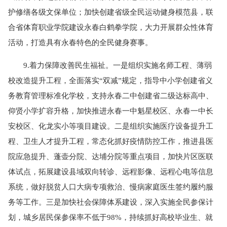
护修缮各级文保单位；加快创建省级全民运动健身模范县，联
合省体育职业学院建设永春白鹤拳学院，大力开展群众性体育
活动，打造具有永春特色的全民健身赛事。
9.着力保障改善民生福祉。一是组织实施名师工程、薄弱
校改造提升工程，全面落实“双减”规定，指导中小学创建省义
务教育管理标准化学校，支持永春二中创建省二级达标高中、
仰贤小学扩容升格，加快推进永春一中魁星校区、永春一中长
安校区、化龙实小等项目建设。二是组织实施医疗设备提升工
程、卫生人才提升工程，常态化抓好疫情防控工作，推进县医
院应急提升、蓬壶分院、达埔分院等重点项目，加快片区医联
体试点，拓展建设县域双向转诊、远程影像、远程心电等信息
系统，做好脱贫人口大病专项救治、慢病家庭医生签约履约服
务等工作。三是加快社会保障体系建设，深入实施全民参保计
划，城乡居民保参保率不低于98%，持续抓好高校毕业生、就