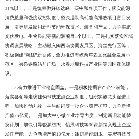
31%以上。二是统筹做好碳达峰、碳中和各项工作，落实能源
消费总量和强度双控制度，坚决遏制高耗能高排放项目盲目发
展，引导研发应用新型节能环保技术、装备和产品，力争实施
光伏发电、生物质能等新能源项目1个以上。三是扎实落实区域
协调发展战略，主动融入闽西南协同发展区、海丝先行区等，
积极创建“海丝”新香路，全力推进海峡两岸农文旅融合发展示
范区、兴泉铁路站前广场、永春老醋科技产业园等园区载体建
设。
2.奋力推进工业稳盘固盘。一是积极挖掘在产企业潜能，
落实县领导走访挂钩帮扶重点企业制度，组织实施龙头促进工
程，加快推动九牧、林生纺织等一批企业稳产扩容，力争新增
产值75亿元。二是加大中小微企业培育力度，制定新旧动能替
换计划，加快引导骏源纺织、怡辰科技等30家新纳入规上企业
发挥产能，力争新增产值10亿元；跟进爵能厨卫、美宏科技等