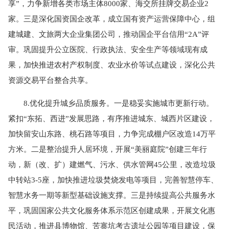
享”，力争新增各类市场主体8000家、海交所挂牌交易企业2
家。三是深化国资国企改革，成立国有资产运营保障中心，组
建城建、文旅两大企业集团公司，推动国企平台信用“2A”评
审。巩固提升公立医院、行政执法、安全生产等领域现有成
果，加快推进农村产权制度、农业水价等试点建设，深化公共
资源交易平台整合共享。
8.优化提升城乡品质服务。一是稳妥实施城市更新行动。
紧扣“东拓、西进”发展思路，有序推进城东、城西片区建设，
加快留安山东路、桃石路等项目，力争完成棚户区改造14万平
方米。二是整治提升人居环境，开展“美丽庭院”创建三年行
动，新（改、扩）建燃气、污水、供水管网45公里，改造垃圾
中转站3-5座，加快推进垃圾焚烧发电等项目，完善智慧停车、
智慧水务一期等新型基础设施支撑。三是持续提高公共服务水
平，巩固国家公共文化服务体系示范区创建成果，开展文化惠
民活动，推进县博物馆、苦寨坑考古遗址公园等项目建设，保