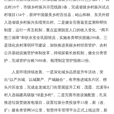
点村20个，市级乡村振兴示范线路3条，完成省级乡村振兴试点
村项目134个，获评中国最美乡村百佳县，岵山和林、东关外碧
入选省级乡村振兴实绩突出村。二是健全完善返贫监测和帮扶
制度，运行一库五机制，重点监测脱贫人口的收入变化、“两不
愁三保障”和饮水安全巩固情况，实施各类帮扶措施299条。三
是强化农村薄弱环节建设，加快推进美丽乡村经营管护、农村
公共基础设施管护体制改革，持续探索长效机制，健全分类管
护，完成管护台账7088条、梳理制定管护指南12份。
人居环境持续改善。一是深化城乡品质提升年活动，突
出“以产兴城、以城聚产、产城融合”，有序推进城东片区、榜
头片区改造，完成金龙城北门街景观提升工程，茂霞、北溪等4
村入选福建高级版“绿盈乡村”。二是完善市政设施配套，扎实
推进垃圾焚烧发电项目，设置垃圾分类投放亭15座，新（改、
扩）建各类管网50公里，智慧停车管理平台正式上线运营，新