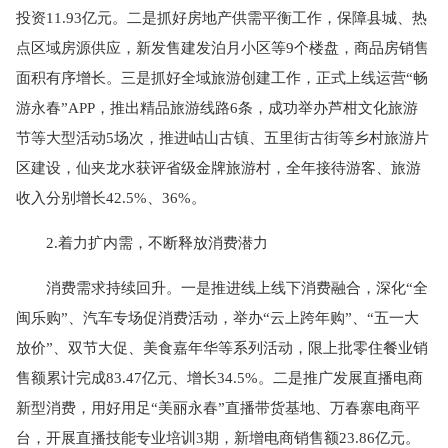
投资11.93亿元。二是抓好房地产供需平衡工作，保障县城、热
点区域房源供应，新发售建发泊月小区等9个楼盘，商品房销售
面积有序增长。三是抓好全域旅游创建工作，正式上线运营“畅
游永春”APP，推出精品旅游线路6条，成功举办芦柑文化旅游
节等大型活动5场次，推进岵山古镇、五里街古街等乡村旅游片
区建设，仙夹龙水获评省级金牌旅游村，全年接待游客、旅游
收入分别增长42.5%、36%。
2.着力扩内需，不断释放消费潜力
消费需求持续回升。一是推进线上线下消费融合，深化“全
闽乐购”、汽车专场促消费活动，举办“云上跨年购”、“五一大
放价”、双节大促、美食嘉年华等系列活动，限上批零住餐业销
售额累计完成83.47亿元、增长34.5%。二是推广发展直播电商
新型消费，用好用足“美丽永春”直播带货基地、万春寨电商平
台，开展直播技能专业培训3期，新增电商销售额23.86亿元。