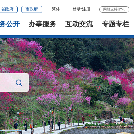
省政府
市政府
繁体
登录
/
注册
网站支持IPV6
务公开
办事服务
互动交流
专题专栏
