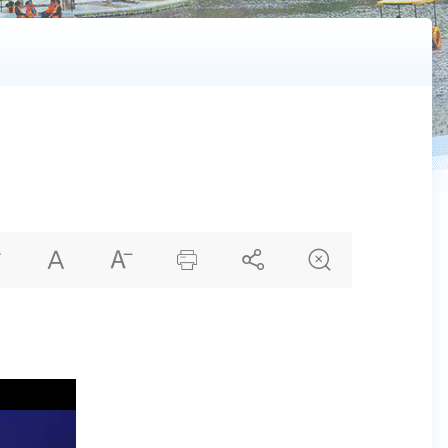





