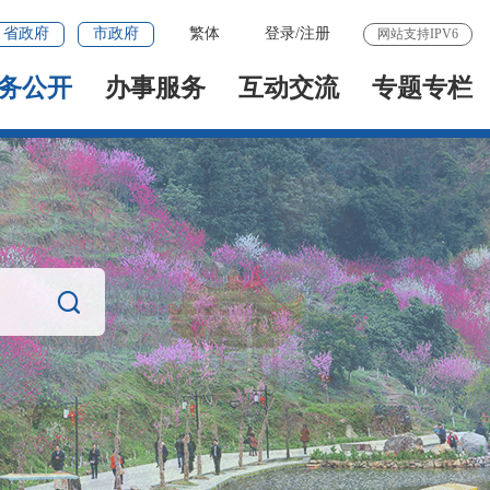
省政府
市政府
繁体
登录
/
注册
网站支持IPV6
务公开
办事服务
互动交流
专题专栏
