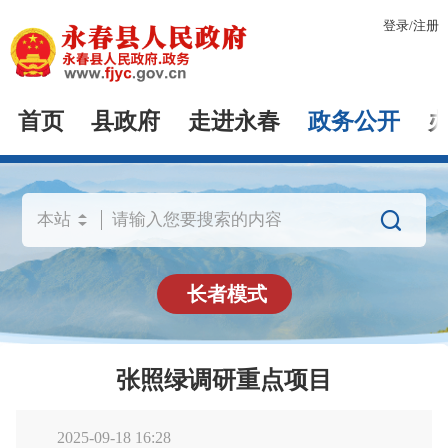
登录
/
注册
首页
县政府
走进永春
政务公开

长者模式
张照绿调研重点项目
2025-09-18 16:28