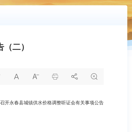
告（二）






召开永春县城镇供水价格调整听证会有关事项公告