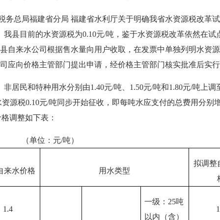
务总局福建省分局 福建省水利厅关于明确我省水资源税改革试点有
税。我县目前的水资源税为0.10元/吨，鉴于水资源税改革依然
县自来水公司根据售水量向用户收取，在发票中单独列明水资源
司应向价格主管部门提出申请，经价格主管部门核实批准后实行
用水分别由1.40元/吨、1.50元/吨和1.80元/吨上调至1.60元
/吨和水资源税0.10元/吨同步开始征收，即每吨水应支付的总费用分别增加0
供水价格调整如下表：
/吨）
拟调整
自来水价格
用水类型
一级：
25
吨
1.4
1
以内（含）