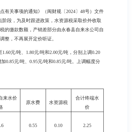
关事项的通知》（闽财规〔2024〕48号）文件
在试点阶段，为及时跟进政策，水资源税采取价外收取
税的缴款数额，产销差部分由永春县自来水公司自
调整，不再展开定价听证。
/吨、1.80元/吨和2.00元/吨，分别上调0.20
.85元/吨、0.95元/吨和0.85元/吨。上调幅度分
自来水价
合计终端水
原水费
水资源税
格
价
.6
0.55
0.10
2.25