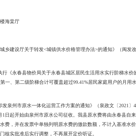
楼海棠厅
建设厅关于转发<城镇供水价格管理办法>的通知》（闽发改商价
《永春县物价局关于永春县城区居民生活用水实行阶梯水价的通知
；第一、第二级阶梯合计可覆盖超过99.41%居民家庭用户的月用
泉州市原水一体化运营工作方案的通知》（泉政文〔2021〕4
22年1月1日起开始由泉州市原水公司征收。我县原水费将由永春县
水费，并在发票中单独列明原水费的缴款数额，不计入基准水价
门核实批准后实行调整，不再展开定价听证。