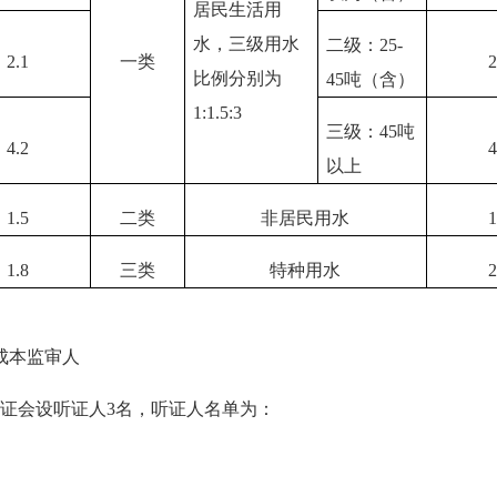
居民生活用
水，三级用水
二级：
25-
2.1
一类
2
比例分别为
45
吨（含）
1:1.5:3
三级：
45
吨
4.2
4
以上
1.5
二类
非居民用水
1
1.8
三类
特种用水
2
成本监审人
会设听证人3名，听证人名单为：