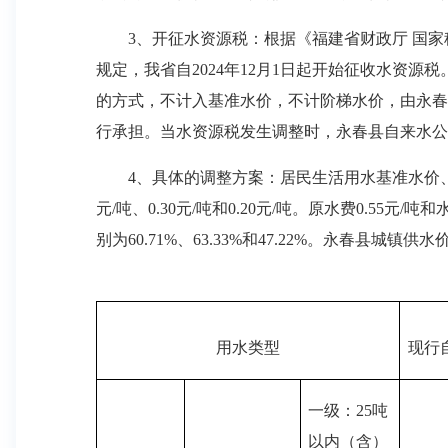
3、开征水资源税：根据《福建省财政厅 国家税
规定，我省自2024年12月1日起开始征收水资源
的方式，不计入基准水价，不计阶梯水价，由永春
行承担。当水资源税发生调整时，永春县自来水公
4、具体的调整方案：居民生活用水基准水价、非居民和特种
元/吨、0.30元/吨和0.20元/吨。原水费0.55元
别为60.71%、63.33%和47.22%。永春县城镇
（单位：元
用水类型
现行
一级：
25
吨
以内（含）