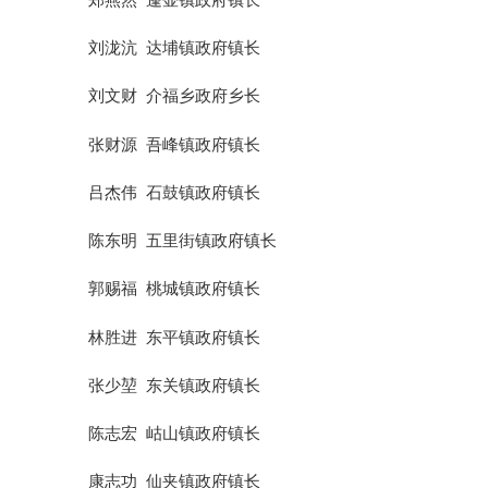
刘泷沆
达埔镇政府镇长
刘文财
介福乡政府乡长
张财源
吾峰镇政府镇长
吕杰伟
石鼓镇政府镇长
陈东明
五里街镇政府镇长
郭赐福
桃城镇政府镇长
林胜进
东平镇政府镇长
张少
堃
东关镇政府镇长
陈志宏
岵山镇政府镇长
康志功
仙夹镇政府镇长