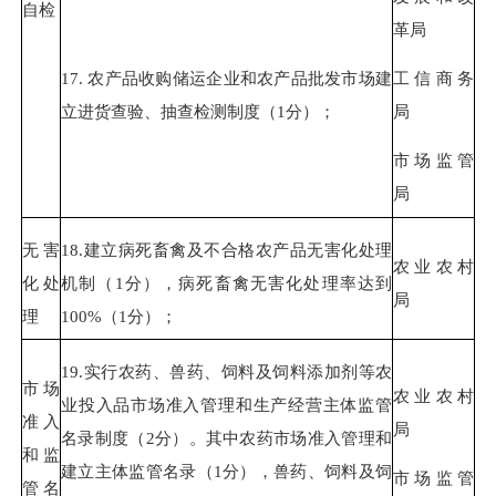
自检
革局
17.
农产品收购储运企业和农产品批发市场建
工信商务
立进货查验、抽查检测制度（
1
分）；
局
市场监管
局
无害
18.
建立病死畜禽及不合格农产品无害化处理
农业农村
化处
机制（
1
分），病死畜禽无害化处理率达到
局
理
100%
（
1
分）；
19.
实行农药、兽药、饲料及饲料添加剂等农
市场
农业农村
业投入品市场准入管理和生产经营主体监管
准入
局
名录制度（
2
分）。其中农药市场准入管理和
和监
建立主体监管名录（
1
分），兽药、饲料及饲
市场监管
管名