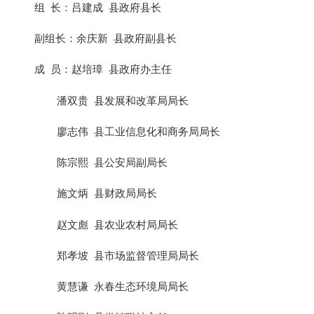
组
长：
吕建成
县政府县长
副组长：余庆新
县政府副县长
成
员：赵培璋
县政府办主任
潘双贵
县发展和改革局局长
廖志伟
县工业信息化和商务局局长
陈宗熙
县公安局副局长
施文炳
县财政局局长
赵文彪
县农业农村局局长
郑孝坡
县市场监督管理局局长
黄慧谦
永春生态环境局局长