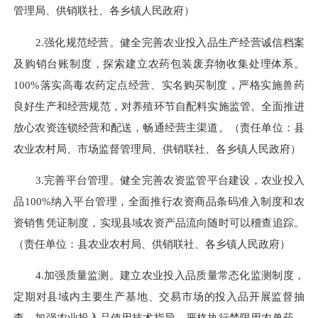
管理局
、供销联社、各乡镇人民政府
）
2.强化规范经营。
健全完善
农业投入品生产经营诚信档案
及购销台账制度，
探索建立农药包装废弃物收集处理体系
。
100%
落实高毒农药定点经营、实名购买制度，
严格实施
兽药
良好生产和经营规范，对养殖环节自配料实施监管。
全面推进
放心农资连锁经营和配送，畅通经营主渠道。
（责任单位：县
农业农村局、
市场监督管理局
、供销联社、
各乡镇人民政府
）
3.完善平台管理。
健全完善农资监管平台建设，
农业投入
品
100%
纳入平
台管理，
全面推行
农资商品条码准入制度和农
资销售凭证制度，实现县域农资产品流向随时可以稽查追踪。
（责任单位：县农业农村局、供销联社、各乡镇人民政府）
4.加强质量监测。
建立农业投入品质量常态化监测制度，
定期对县域内主要生产基地、交易市场的投入品开展监督抽
查。加强农业投入品使用技术指导，严格执行禁限用农兽药、