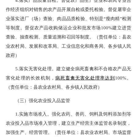
4.落实产品质量自检。
督促
农产品生产企业和农民专业合
作经济组织对销售的农产品开展自检或委托检验。
督促
屠宰企
业落实进厂（场）查验、肉品品质检验、
特别是
“瘦肉精”检测
等制度。
督促农产品收购储运企业和批发市场
100%
建立进货
查验、抽查检测、质量追溯和召回等制度。（责任单位：县农
业农村局、发展和改革局、工业信息化和商务局、各乡镇人民
政府
）
5.落实无害化处理。
建立健全病死畜禽和不合格农产品无
害化处理的长效机制，
病死畜禽无害化处理率达到
100%
。
（
责任单位：县
农业农村局、
各乡镇人民政府）
（三）强化农业投入品监管
1.实施市场准入。
强化农药、兽药、饲料及饲料添加剂等
农业投入品市场准入管理，建立生产经营主体监管名录制度，
加强生产、经营管理。
（责任单
位：县农业农村局、
市场监督