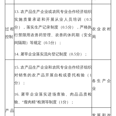
13.
农产品生产企业或农民专业合作经济组织
实施质量承诺和开展从业人员培训（
0.5
分），落实生产记录制度（
0.5
分），严格执
过程
农业农村
行禁限用农兽药管理、农兽药休药期（安全
控制
局
间隔期）等规定（
0.5
分）；
14.
屠宰企业落实流向登记制度（
0.5
分）；
15.
农产品生产企业和农民专业合作经济组织
对销售的农产品开展自检或委托检验（
1
各生产企
分）；
业
16.
屠宰企业落实进场查验、肉品品质检
验、
“
瘦肉精
”
检测等制度（
1
分）；
产品
发展和改