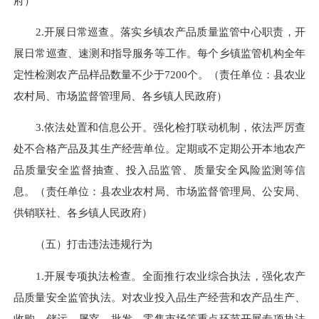
府
）
2.开展日常巡查。
落实
乡镇农产品质量监管中心职责，开
展日常巡查、速测和指导服务等工作。
每个乡镇监管机构全年
定性检测农产品样品数量不
少于
7200
个。
（责任单位：县农业
农村局、
市场监督管理局
、
各乡镇人民政府
）
3.依法处置和信息公开。
强化检打联动机制，依法严厉查
处不合格产品及其生产经营单位。
定期或不定期公开本地农产
品质量安全监督抽查、投入品监管、质量安全风险监测等信
息。
（责任单位：
县农业农村局
、市场监督管理局、公安局、
供销联社、
各乡镇人民政府
）
（五）打击违法违规行为
1.开展专项执法检查。
全面推行农业综合执法，强化农产
品质量安全监管执法。
对农业投入品生产经营和农产品生产、
收购、储运、屠宰、批发、零售市场等重点环节开展专项执法