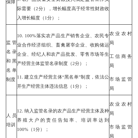
保障
际需要（
2
分），增长幅度高于经常性财政收
入增长幅度（
1
分）；
农业农村
10. 100%
落实农产品生产销售企业、农民专
监管
局
业合作经济组织、畜禽屠宰企业、收购储运
名录
企业、经纪人和农产品批发、零售市场等生
工信商务
和黑
产经营主体监管名录制度（
2
分）；
局
名单
11.
建立生产经营主体
“
黑名单
”
制度，依法公
市场监管
制度
开生产经营主体违法信息（
1
分）；
局
农业农村
12.
纳入监管名录的农产品生产经营主体及种
局
人员
养殖大户的责任告知率、培训率达到
培训
市场监管
100%
（
1
分）；
局