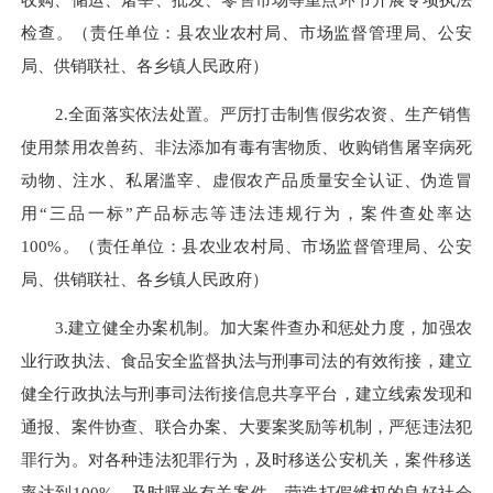
检查。
（责任单位：县农业农村局、市场监督管理局、公安
局、
供销联社、
各乡镇人民政府
）
2.全面落实依法处置。
严厉打击制售假劣农资、生产销售
使用禁用农兽药、非法添加有毒有害物质、收购销售屠宰病死
动物
、注水、私屠滥宰、虚假农产品
质量安全认证、伪造冒
用“三品一标”产品标志等违法违规行为，案件
查处率达
100%
。
（责任单位：县农业农村局、市场监督管理局、公安
局、
供销联社、
各乡镇人民政府
）
3.建立健全办案机制。
加大案件查办和惩处力度，加强农
业行政执法、食品安全监督执法与刑事司法的有效衔接，建立
健全行政执法与刑事司法衔接信息共享平台，建立线索发现和
通报、案件协查、联合办案、大要案奖励等机制，严惩违法犯
罪行为。对各种违法犯罪行为，及时移送公安机关，案件移送
率达
到
100%
。
及时曝光有关案件，营造打假维权的良好社会