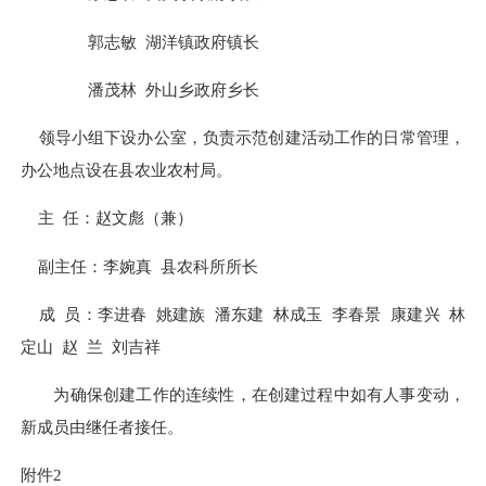
郭志敏
湖洋镇政府镇长
潘茂林
外山乡政府乡长
领导小组下设办公室，
负责示范创建活动工作的日常管理
，
办公地点设在县农业农村局。
主
任：赵文彪（兼）
副主任：李婉真
县农科所所长
成
员：
李进春
姚建族
潘东建
林成玉
李春景
康建兴
林
定山
赵
兰
刘吉祥
为确保创建工作的连续性，在创建过程中如有人事变动，
新成员由继任者接任。
附件
2