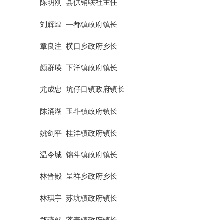
陈明刚
县供销联社主任
刘辉煌
一都镇政府镇长
章良注
横口乡政府乡长
颜群瑛
下洋镇政府镇长
尤成忠
坑仔口镇政府镇长
陈涌湖
玉斗镇政府镇长
姚剑平
桂洋镇政府镇长
温令城
锦斗镇政府镇长
林晋殿
呈祥乡政府乡长
林琪宇
苏坑镇政府镇长
郑燕然
蓬壶镇政府镇长