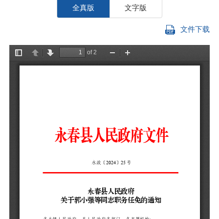
全真版
文字版
文件下载
各
根
员
郭
免
（