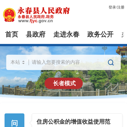
登录
/
注册
首页
县政府
走进永春
政务公开

长者模式
住房公积金的增值收益使用范
问