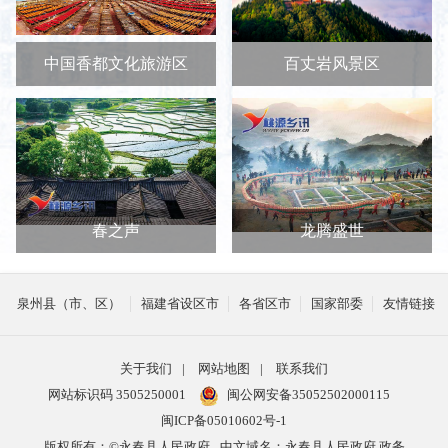
中国香都文化旅游区
百丈岩风景区
春之声
龙腾盛世
泉州县（市、区）
福建省设区市
各省区市
国家部委
友情链接
关于我们
|
网站地图
|
联系我们
网站标识码 3505250001
闽公网安备35052502000115
闽ICP备05010602号-1
版权所有：©永春县人民政府
中文域名：永春县人民政府.政务