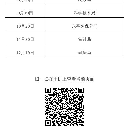
9
月
19
日
科学技术局
10
月
2
0
日
永春医保分局
11
月
20
日
审计局
12
月
19
日
司法局
扫一扫在手机上查看当前页面