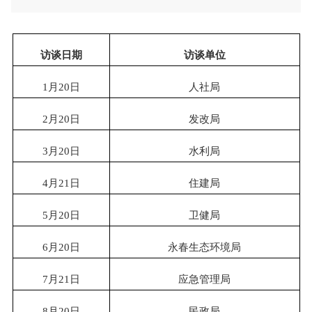
访谈日期
访谈单位
1
月
20
日
人社局
2
月
2
0
日
发改局
3
月
20
日
水利局
4
月
21
日
住建局
5
月
20
日
卫健局
6
月
2
0
日
永春生态环境局
7
月
21
日
应急管理局
8
月
20
日
民政局