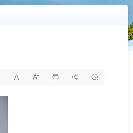





