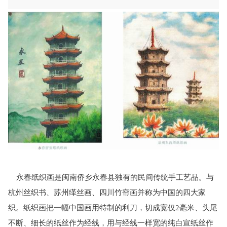
永春纸织画是闽南侨乡永春县独有的民间传统手工艺品。与
杭州丝织书、苏州缂丝画、四川竹帘画并称为中国的四大家
织。纸织画把一幅中国画用特制的利刀
，
切成宽仅
2
毫米、头尾
不断、细长的纸丝作为经线
，
用与经线一样宽的纯白宣纸丝作