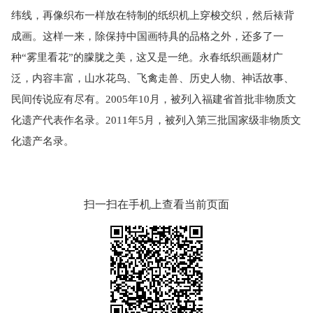
纬线
，
再像织布一样放在特制的纸织机上穿梭交织
，
然后裱背
成画。这样一来
，
除保持中国画特具的品格之外
，
还多了一
种“雾里看花”的朦胧之美
，
这又是一绝。永春纸织画题材广
泛
，
内容丰富，山水花鸟、飞禽走兽、历史人物、神话故事、
民间传说应有尽有。
2005
年
10
月，被列入福建省首批非物质文
化遗产代表作名录。
2011
年
5
月，被列入
第三批国家级非物质文
化遗产名录。
扫一扫在手机上查看当前页面