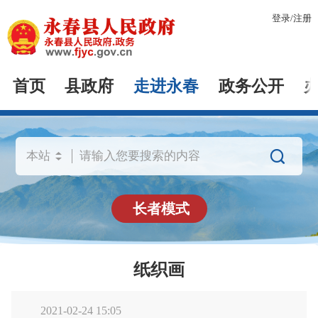
登录
/
注册
首页
县政府
走进永春
政务公开

长者模式
纸织画
2021-02-24 15:05