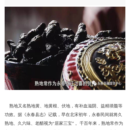
熟地又名熟地黄、地黄根、伏地，有补血滋阴、益精填髓等
功效。据《永春县志》记载，早在北宋初年，永春民间就将久
熟地、久六味、老醋视为
“居家三宝” 。千百年来，熟地常作为