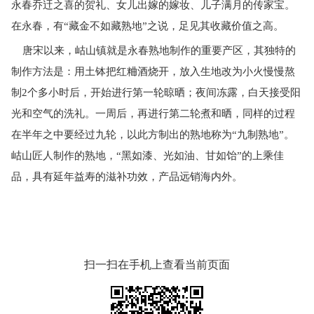
永春乔迀之喜的贺礼、女儿出嫁的嫁妆、儿子满月的传家宝。
在永春，有“藏金不如藏熟地”之说，足见其收藏价值之高。
唐宋以来，岵山镇就是永春熟地制作的重要产区，其独特的
制作方法是：用土钵把红粬酒烧开，放入生地改为小火慢慢熬
制
2个多小时后，开始进行第一轮晾晒；夜间冻露，白天接受阳
光和空气的洗礼。一周后，再进行第二轮煮和晒，同样的过程
在半年之中要经过九轮，以此方制出的熟地称为“九制熟地”。
岵山匠人制作的熟地，“黑如漆、光如油、甘如饴”的上乘佳
品，具有延年益寿的滋补功效，产品远销海内外。
扫一扫在手机上查看当前页面