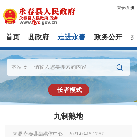
登录
/
注册
首页
县政府
走进永春
政务公开

长者模式
九制熟地
来源:永春县融媒体中心
2021-03-15 17:57