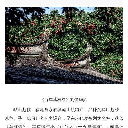
《百年荔枝红》刘俊华摄
岵山荔枝，福建省永春县岵山镇特产，品种为乌叶荔枝，
以色、香、味俱佳名闻名遐迩，早在宋代就被列为名种，载入
《荔枝谱》。其皮薄核小（百分之九十五是焦核），肉厚汁