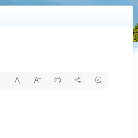





