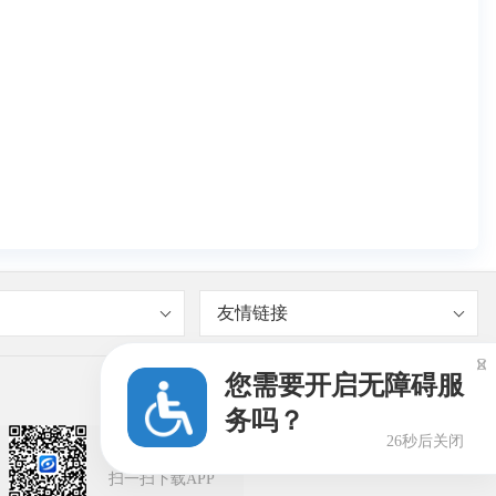
友情链接

您需要开启无障碍服
务吗？
26秒后关闭
闽政通APP
扫一扫下载APP