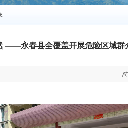
态
然 ——永春县全覆盖开展危险区域群