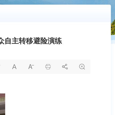
众自主转移避险演练





