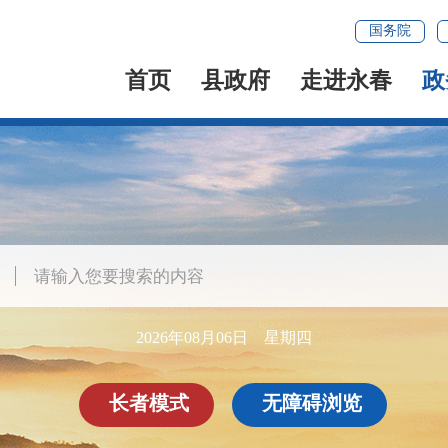
国务院
首页
县政府
走进永春
政
2026年08月06日 星期四
长者模式
无障碍浏览