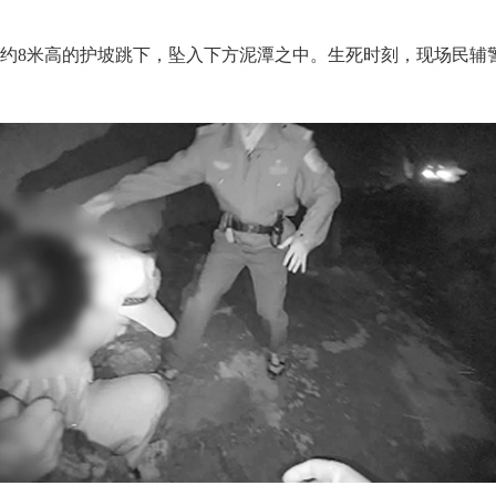
约8米高的护坡跳下，坠入下方泥潭之中。生死时刻，现场民辅