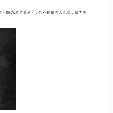
警不顾边坡湿滑泥泞，毫不犹豫冲入泥潭，奋力将