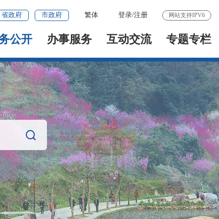
省政府
市政府
繁体
登录
/
注册
网站支持IPV6
务公开
办事服务
互动交流
专题专栏
