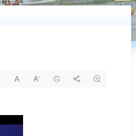





