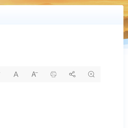
）





