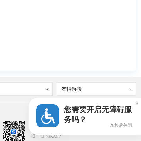
友情链接

您需要开启无障碍服
务吗？
26秒后关闭
闽政通APP
扫一扫下载APP