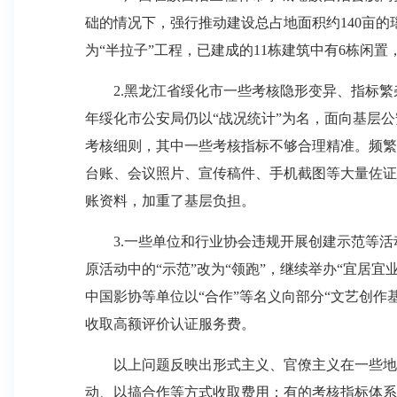
础的情况下，强行推动建设总占地面积约140亩的
为“半拉子”工程，已建成的11栋建筑中有6栋闲
2.黑龙江省绥化市一些考核隐形变异、指标繁杂
年绥化市公安局仍以“战况统计”为名，面向基层
考核细则，其中一些考核指标不够合理精准。频繁
台账、会议照片、宣传稿件、手机截图等大量佐证
账资料，加重了基层负担。
3.一些单位和行业协会违规开展创建示范等活动
原活动中的“示范”改为“领跑”，继续举办“宜居
中国影协等单位以“合作”等名义向部分“文艺创作基
收取高额评价认证服务费。
以上问题反映出形式主义、官僚主义在一些地方
动、以搞合作等方式收取费用；有的考核指标体系