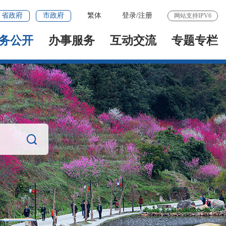
省政府
市政府
繁体
登录
/
注册
网站支持IPV6
务公开
办事服务
互动交流
专题专栏
