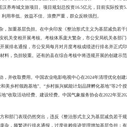
瑶汉养寿城文旅项目。项目规划总投资16.5亿元，目前实际投资
置，利用率低、效益不佳、浪费严重，群众反映强烈。
，加重基层负担。在中央印发《整治形式主义为基层减负若干规
公安机关变相开展考核。考核体系庞大繁杂，市公安局机关各部
开展排名通报，市公安局每月对月度考核成绩进行排名并正式印
材料，负担较重。还有的县在综合考核中将违规开展的创建示范
，并收取费用。中国农业电影电视中心在2024年清理优化创
宜业和美乡村领跑基地”、“乡村振兴赋能计划品牌孵化基地”等2
地”收取活动经费、建设经费。中国气象服务协会在2022年至20
和部门表现仍然突出，违反《整治形式主义为基层减负若干规
庞杂，频繁进行排名通报，过度依赖痕迹管理增加基层负担；有