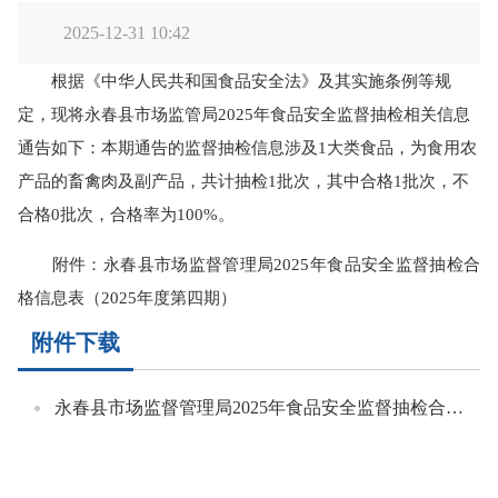
2025-12-31 10:42
根据《中华人民共和国食品安全法》及其实施条例等规
定，现将
永春县
市场监管局
2025
年
食品安全监督
抽检
相关信息
通告如下：
本期通告的监督抽检信息涉及
1
大类食品
，
为
食用农
产品
的畜禽肉及副产品
，
共计抽检
1
批次，其中
合格
1
批次，不
合格
0
批次
，合格率为
100%
。
附件：永春县市场监督管理局
2025
年
食品安全监督抽检
合
格信息表（
2025
年度第
四
期）
附件下载
永春县市场监督管理局2025年食品安全监督抽检合格信息表（2025年度第四期）.xlsx