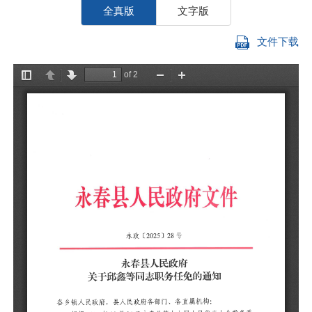
全真版
文字版
文件下载
各
根
员
邱
免
（