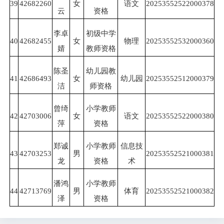
39
42682260
女
语文
20253552522000378
云
资格
李卓
初级中学
40
42682455
女
物理
20253552532000360
婧
教师资格
陈圣
幼儿园教
41
42686493
女
幼儿园
20253552512000379
洁
师资格
曾绮
小学教师
42
42703006
女
语文
20253552522000380
萍
资格
郑诚
小学教师
信息技
43
42703253
男
20253552521000381
龙
资格
术
潘鸿
小学教师
44
42713769
男
体育
20253552521000382
泽
资格