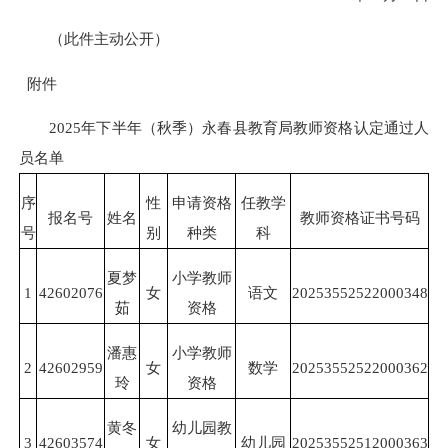
（此件主动公开）
附件
2025年下半年（秋季）永春县教育局教师资格认定通过人
员名单
序
性
申请资格
任教学
报名号
姓名
教师资格证书号码
号
别
种类
科
夏梦
小学教师
1
42602076
女
语文
20253552522000348
茹
资格
潘惠
小学教师
2
42602959
女
数学
20253552522000362
玲
资格
黄冬
幼儿园教
3
42603574
女
幼儿园
20253552512000363